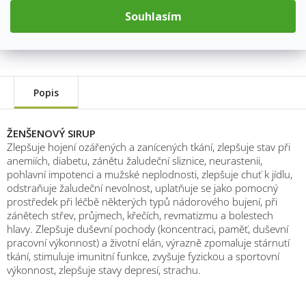
Souhlasím
Kategorie
:
Klášterní medicína
Hmotnost
:
0.25 kg
Popis
ŽENŠENOVÝ SIRUP
Zlepšuje hojení ozářených a zanícených tkání, zlepšuje stav při
anemiích, diabetu, zánětu žaludeční sliznice, neurastenii,
pohlavní impotenci a mužské neplodnosti, zlepšuje chuť k jídlu,
odstraňuje žaludeční nevolnost, uplatňuje se jako pomocný
prostředek při léčbě některých typů nádorového bujení, při
zánětech střev, průjmech, křečích, revmatizmu a bolestech
hlavy. Zlepšuje duševní pochody (koncentraci, paměť, duševní
pracovní výkonnost) a životní elán, výrazně zpomaluje stárnutí
tkání, stimuluje imunitní funkce, zvyšuje fyzickou a sportovní
výkonnost, zlepšuje stavy depresí, strachu.