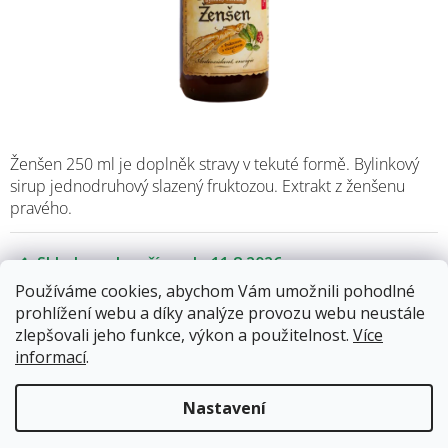
Ženšen 250 ml je doplněk stravy v tekuté formě. Bylinkový
sirup jednodruhový slazený fruktozou. Extrakt z ženšenu
pravého.
Skladem
11.8.2026
Používáme cookies, abychom Vám umožnili pohodlné
prohlížení webu a díky analýze provozu webu neustále
202 Kč
zlepšovali jeho funkce, výkon a použitelnost.
Více
Měrná
informací
.
cena:
Přidat do košíku
Nastavení
Kód produktu:
1517