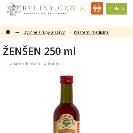
Přejít
na
NÁKUPNÍ
obsah
KOŠÍK
Bylinné sirupy a šťávy
Klášterní medicína
ŽENŠEN 250 ml
Značka:
Klášterní officína