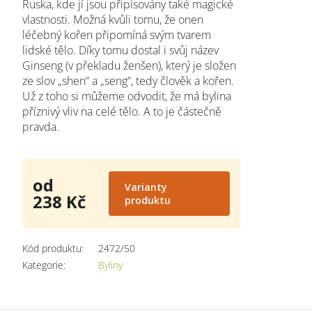
Ruska, kde jí jsou připisovány také magické
vlastnosti. Možná kvůli tomu, že onen
léčebný kořen připomíná svým tvarem
lidské tělo. Díky tomu dostal i svůj název
Ginseng (v překladu ženšen), který je složen
ze slov „shen“ a „seng“, tedy člověk a kořen.
Už z toho si můžeme odvodit, že má bylina
příznivý vliv na celé tělo. A to je částečně
pravda.
od
Varianty
238 Kč
produktu
Měrná
cena:
Kód produktu:
2472/50
Kategorie
:
Byliny