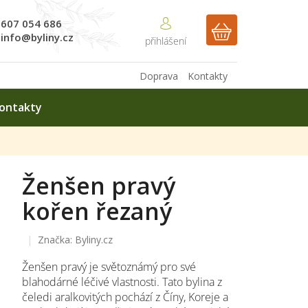
607 054 686
NÁKUPNÍ
info@byliny.cz
KOŠÍK
Doprava
Kontakty
ontakty
Ženšen pravý
kořen řezaný
Značka:
Byliny.cz
Ženšen pravý je světoznámý pro své
blahodárné léčivé vlastnosti. Tato bylina z
čeledi aralkovitých pochází z Číny, Koreje a