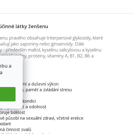
 účinné látky ženšenu
enu pravého obsahuje triterpenové glykosidy, které
načují jako saponiny nebo ginsenoidy. Dále
y - především maltol, kyselinu salicylovou a kyselinu
aminokyseliny, proteiny, vitamíny A, B1, B2, B6 a
ebu a
 a
enšenu
luje kognitivní a duševní výkon
ruje vitalitu, paměť a zvládání stresu
uje tělo
je fyzickou kondici
je vytrvalost a odolnost
ruje bdělost
ivě působí na sexuální zdraví, včetně erekce
xidant
ná činnost svalů