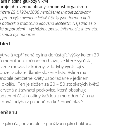
lní hladina glukózy v krvi
ruje přirozenou obranyschopnost organismu
ařízení ES č.1924/2006 nemůžeme uvádět zdravotní
, proto výše uvedené léčivé účinky jsou formou tipů
 babiček a tradičního lidového léčitelství. Nejedná se o
ské doporučení – vycházíme pouze informací z internetu,
 nemusí být odborné.
zhled
ytrvalá vzpřímená bylina dorůstající výšky kolem 30
á mohutnou kořenovou hlavu, ze které vyrůstají
tvené mrkvovité kořeny. Z lodyhy vyrůstají v
ouze řapíkaté dlanitě složené listy. Bylina má
enobílé pětičetné květy uspořádané v jediném
okolíku. Ten je složen ze 30 – 50 stopkatých květů.
ervená a šťavnatá peckovice, která obsahuje
adzemní část rostliny každou zimu odumírá a na
tá nová lodyha z pupenů na kořenové hlavě.
ženšenu
 jako čaj, odvar, ale je používán i jako tinktura.