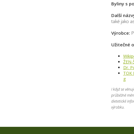
Byliny s 
Další názv
také jako a
Výrobce:
P
Užitečné 
Wikip
ŽEN-
Dr. P
TOK H
g
I když se věnu
průběžně mění,
dietetické inf
výrobku.