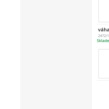
váha
2472/
Sklad