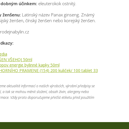
podobným účinkem:
eleuterokok ostnitý.
y ženšenu:
Latinský název Panax ginseng. Známý
sijský ženšen, čínský ženšen nebo korejský ženšen.
rodejnabylin.cz
odkazy:
edia
ŠEN VŠEHOJ 50ml
opov energie bylinné kapky 50ml
ORNÍHO PRAMENE (154) 200 kuliček/ 100 tablet 33
jeme aktualitě informací o našich výrobcích, výrobní předpisy se
 a tak se mohou měnit složení, obsah živin, alergeny nebo
ormace. Vždy proto doporučujeme přečíst etiketu před použitím