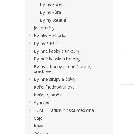
a
Byliny kořen
n
Byliny kůra
e
Byliny ostatní
l
Jedlé květy
Bylinky Herbářka
Byliny z Peru
Bylinné kapky a tinktury
Bylinné kapsle a tobolky
Byliny a houby jemně řezané,
práškové
Bylinné sirupy a šťávy
Koření jednodruhové
Kořenící směsi
Ayurveda
TCM - Tradiční čínská medicína
Čaje
Káva
Ořechy