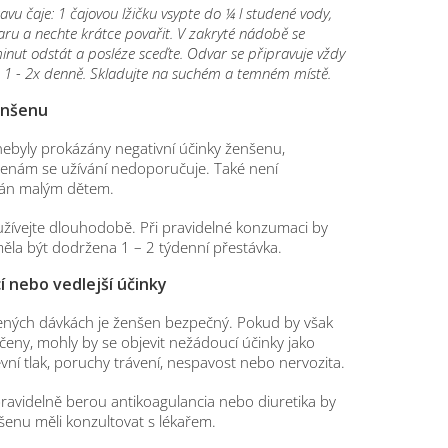
avu čaje: 1 čajovou lžičku vsypte do ¼ l studené vody,
aru a nechte krátce povařit. V zakryté nádobě se
inut odstát a posléze sceďte. Odvar se připravuje vždy
te 1 - 2x denně. Skladujte na suchém a temném místě.
enšenu
nebyly prokázány negativní účinky ženšenu,
enám se užívání nedoporučuje. Také není
án malým dětem.
žívejte dlouhodobě. Při pravidelné konzumaci by
měla být dodržena 1 – 2 týdenní přestávka.
 nebo vedlejší účinky
ných dávkách je ženšen bezpečný. Pokud by však
čeny, mohly by se objevit nežádoucí účinky jako
vní tlak, poruchy trávení, nespavost nebo nervozita.
 pravidelně berou antikoagulancia nebo diuretika by
šenu měli konzultovat s lékařem.