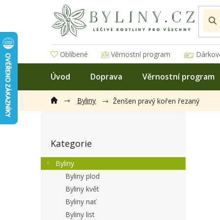
Přejít
na
obsah
Oblíbené
Věrnostní program
Dárkov
Úvod
Doprava
Věrnostní program
Byliny
Ženšen pravý kořen řezaný
P
o
Přeskočit
s
Kategorie
kategorie
t
r
Byliny
a
Byliny plod
n
Byliny květ
n
í
Byliny nať
p
Byliny list