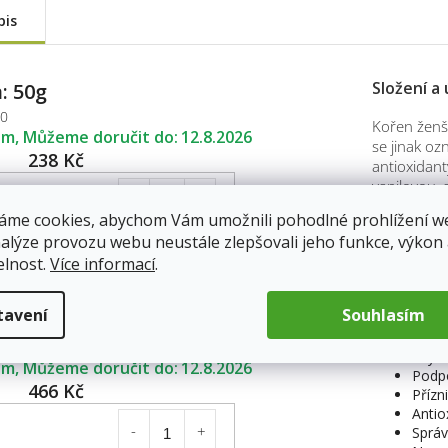
pis
Složení a
: 50g
50
Kořen ženš
em
12.8.2026
se jinak oz
238 Kč
antioxidant
vanilovou, 
zinek.
áme cookies, abychom Vám umožnili pohodlné prohlížení w
nalýze provozu webu neustále zlepšovali jeho funkce, výkon
Účinky ž
Do košíku
elnost.
Více informací
.
Stimu
Podpo
tavení
Souhlasím
Osvěž
: 100g
Udržu
100
Zvyšu
em
12.8.2026
Podpo
466 Kč
Přízn
Antio
Správ