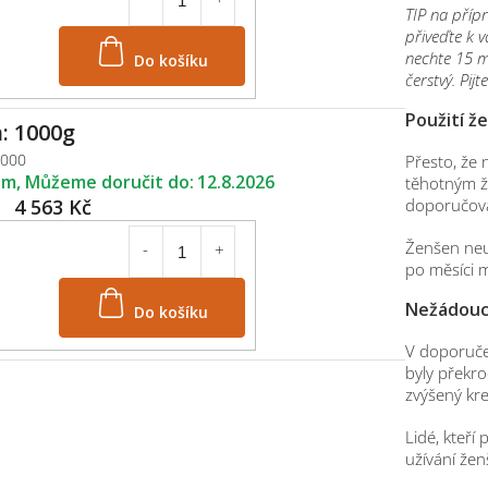
TIP na přípr
přiveďte k v
Do košíku
nechte 15 m
čerstvý. Pij
Použití ž
: 1000g
1000
Přesto, že 
em
12.8.2026
těhotným ž
4 563 Kč
doporučov
Ženšen neu
po měsíci 
Do košíku
Nežádoucí
V doporuče
byly překro
zvýšený kre
Lidé, kteří
užívání žen