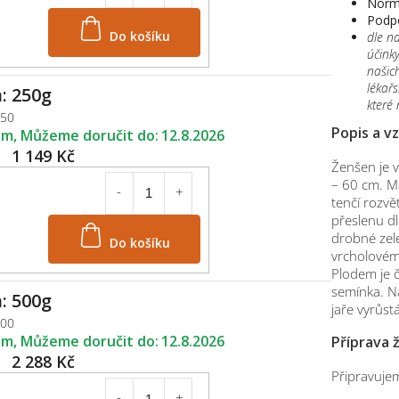
Normá
Podpo
Do košíku
dle n
účinky
našich
lékař
: 250g
které
250
Popis a v
em
12.8.2026
1 149 Kč
Ženšen je v
– 60 cm. M
tenčí rozvě
přeslenu dl
Do košíku
drobné zel
vrcholovém 
Plodem je č
semínka. N
: 500g
jaře vyrůs
500
em
12.8.2026
Příprava 
2 288 Kč
Připravujeme