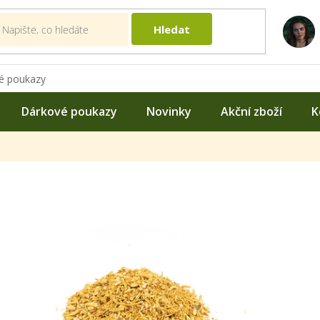
Hledat
é poukazy
Dárkové poukazy
Novinky
Akční zboží
K