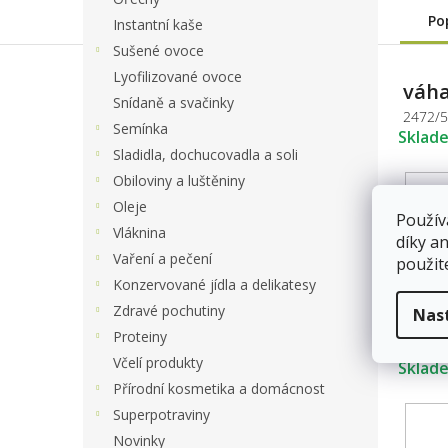
Po
Instantní kaše
Sušené ovoce
Lyofilizované ovoce
váha
Snídaně a svačinky
2472/
Semínka
Sklad
Sladidla, dochucovadla a soli
Obiloviny a luštěniny
Oleje
Použív
Vláknina
díky a
Vaření a pečení
použit
Konzervované jídla a delikatesy
Zdravé pochutiny
Nas
váha
Proteiny
2472/
Včelí produkty
Sklad
Přírodní kosmetika a domácnost
Superpotraviny
Novinky