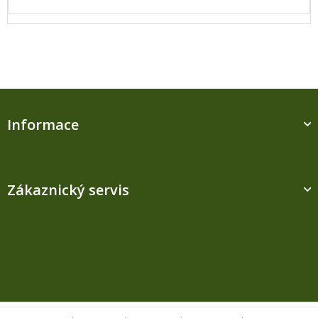
Z
á
Informace
p
a
t
í
Zákaznický servis
Kontakt
M