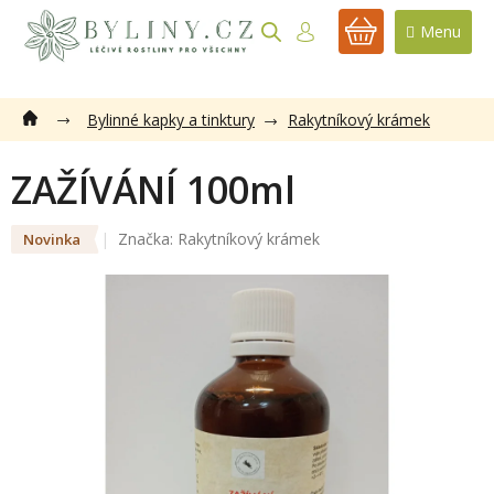
Přejít
na
NÁKUPNÍ
obsah
KOŠÍK
Bylinné kapky a tinktury
Rakytníkový krámek
ZAŽÍVÁNÍ 100ml
Značka:
Rakytníkový krámek
Novinka