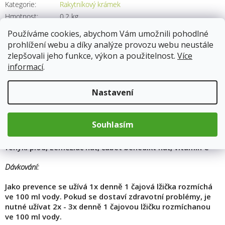
Kategorie
:
Rakytníkový krámek
Hmotnost
:
0.2 kg
Používáme cookies, abychom Vám umožnili pohodlné
prohlížení webu a díky analýze provozu webu neustále
zlepšovali jeho funkce, výkon a použitelnost.
Více
Popis
informací
.
Složení:
Nastavení
Nosná látka voda 90,8%, bylinný extrakt směsi bylin 7,5%,
vitamin C 1,2%, kyselina citronová 0,5%.
Souhlasím
Máta nať, lnice květel, měsíček květ, heřmánek květ,
fenykl plod, zeměžluč nať, čubet benedikt nať, vitamin C
Dávkování:
Jako prevence se užívá 1x denně 1 čajová lžička rozmíchá
ve 100 ml vody. Pokud se dostaví zdravotní problémy, je
nutné užívat 2x - 3x denně 1 čajovou lžičku rozmíchanou
ve 100 ml vody.