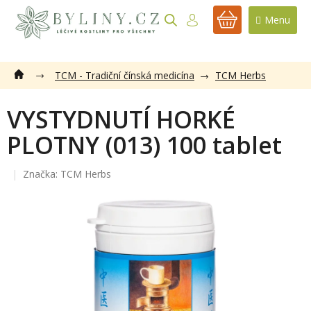
Přejít
na
NÁKUPNÍ
obsah
KOŠÍK
TCM - Tradiční čínská medicína
TCM Herbs
VYSTYDNUTÍ HORKÉ
PLOTNY (013) 100 tablet
Značka:
TCM Herbs