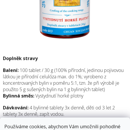
Doplněk stravy
Balení:
100 tablet / 30 g (100% přírodní, jedinou pojivovou
látkou je přírodní celulóza max. do 1%; vyrobeno z
koncentrovaných bylin v poměru 5:1, tzn. že při výrobě je
použito 5 g sušených bylin na 1 g bylinných tablet)
Bylinná směs:
Vystydnutí horké plotny
Dávkování:
4 bylinné tablety 3x denně, děti od 3 let 2
tablety 3x denně, zapít vodou.
Výrobce:
Medichin, Belgie
Používáme cookies, abychom Vám umožnili pohodlné