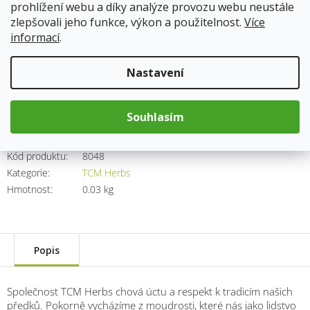
prohlížení webu a díky analýze provozu webu neustále
zlepšovali jeho funkce, výkon a použitelnost.
Více
Skladem
11.8.2026
informací
.
400 Kč
Nastavení
Měrná
cena:
Přidat do košíku
Souhlasím
Kód produktu:
8048
Kategorie
:
TCM Herbs
Hmotnost
:
0.03 kg
Popis
Společnost TCM Herbs chová úctu a respekt k tradicím našich
předků. Pokorně vycházíme z moudrosti, které nás jako lidstvo