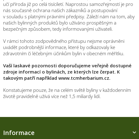
učí příroda již po celá tisíciletí. Naprostou samozřejmostí je pro
nás současně ochrana našich zákazníků a postupování
v souladu s platnými právními předpisy. Záleží nám na tom, aby
našich bylinných produktů bylo užíváno prospěšným a
bezpečným způsobem, tedy informovanými uživateli.
V rámci tohoto zodpovědného přístupu nejsme oprávněni
uvádět podrobnější informace, které by odkazovaly ke
zdravotním či léčebným účinkům bylin v obecném měřítku.
Vaší laskavé pozornosti doporučujeme veřejně dostupné
zdroje informací o bylinách, ze kterých lze čerpat. K
takovým patří například www.tcmherbarium.cz.
Konstatujeme pouze, že na celém světě byliny v každodenním
životě pravidelně užívá více než 1,5 miliardy lidí.
Z
á
Informace
p