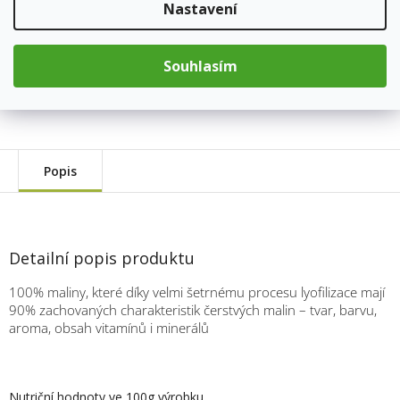
Nastavení
Kód produktu:
2833
Souhlasím
Kategorie
:
Lyofilizované ovoce
Hmotnost
:
0.03 kg
Popis
Detailní popis produktu
100% maliny, které díky velmi šetrnému procesu lyofilizace mají
90% zachovaných charakteristik čerstvých malin – tvar, barvu,
aroma, obsah vitamínů i minerálů
Nutriční hodnoty ve 100g výrobku