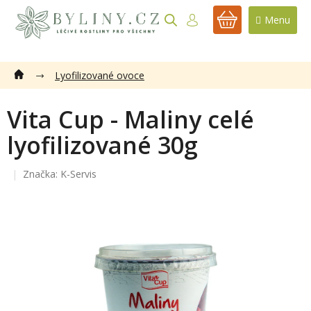
Přejít
na
NÁKUPNÍ
obsah
KOŠÍK
Lyofilizované ovoce
Vita Cup - Maliny celé
lyofilizované 30g
Značka:
K-Servis