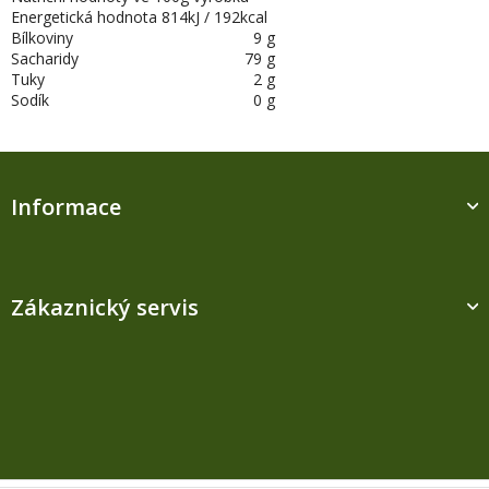
Energetická hodnota
814kJ / 192kcal
Bílkoviny
9 g
Sacharidy
79 g
Tuky
2 g
Sodík
0 g
Z
á
Informace
p
a
t
í
Zákaznický servis
Kontakt