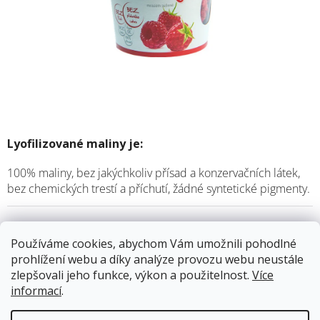
Lyofilizované maliny je:
100% maliny, bez jakýchkoliv přísad a konzervačních látek,
bez chemických trestí a příchutí, žádné syntetické pigmenty.
Skladem
12.8.2026
Používáme cookies, abychom Vám umožnili pohodlné
prohlížení webu a díky analýze provozu webu neustále
69 Kč
zlepšovali jeho funkce, výkon a použitelnost.
Více
Měrná
informací
.
cena:
Přidat do košíku