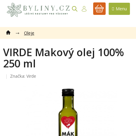
Přejít
na
NÁKUPNÍ
obsah
KOŠÍK
Oleje
VIRDE Makový olej 100%
250 ml
Značka:
Virde