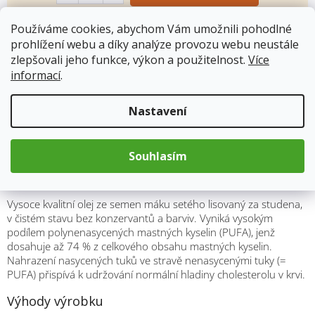
Používáme cookies, abychom Vám umožnili pohodlné
Kód produktu:
95
prohlížení webu a díky analýze provozu webu neustále
Kategorie
:
Oleje
zlepšovali jeho funkce, výkon a použitelnost.
Více
Hmotnost
:
0.2 kg
informací
.
Nastavení
Popis
Souhlasím
VIRDE Makový olej 100% 250 ml
Vysoce kvalitní olej ze semen máku setého lisovaný za studena,
v čistém stavu bez konzervantů a barviv. Vyniká vysokým
podílem polynenasycených mastných kyselin (PUFA), jenž
dosahuje až 74 % z celkového obsahu mastných kyselin.
Nahrazení nasycených tuků ve stravě nenasycenými tuky (=
PUFA) přispívá k udržování normální hladiny cholesterolu v krvi.
Výhody výrobku