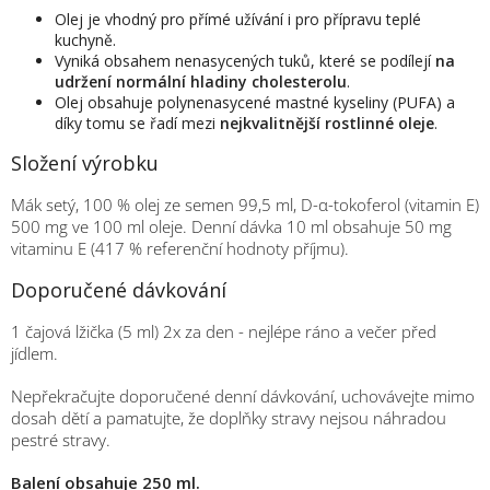
Olej je vhodný pro přímé užívání i pro přípravu teplé
kuchyně.
Vyniká obsahem nenasycených tuků, které se podílejí
na
udržení normální hladiny cholesterolu
.
Olej obsahuje polynenasycené mastné kyseliny (PUFA) a
díky tomu se řadí mezi
nejkvalitnější rostlinné oleje
.
Složení výrobku
Mák setý, 100 % olej ze semen 99,5 ml, D-α-tokoferol (vitamin E)
500 mg ve 100 ml oleje. Denní dávka 10 ml obsahuje 50 mg
vitaminu E (417 % referenční hodnoty příjmu).
Doporučené dávkování
1 čajová lžička (5 ml) 2x za den - nejlépe ráno a večer před
jídlem.
Nepřekračujte doporučené denní dávkování, uchovávejte mimo
dosah dětí a pamatujte, že doplňky stravy nejsou náhradou
pestré stravy.
Balení obsahuje 250 ml.