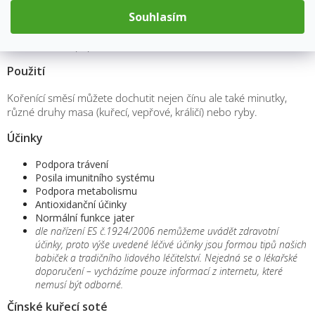
Souhlasím
Složení
kari, kurkuma, pepř, zázvor, česnek, koriandr, cibule
Použití
Kořenící směsí můžete dochutit nejen čínu ale také minutky,
různé druhy masa (kuřecí, vepřové, králičí) nebo ryby.
Účinky
Podpora trávení
Posila imunitního systému
Podpora metabolismu
Antioxidanční účinky
Normální funkce jater
dle nařízení ES č.1924/2006 nemůžeme uvádět zdravotní
účinky, proto výše uvedené léčivé účinky jsou formou tipů našich
babiček a tradičního lidového léčitelství. Nejedná se o lékařské
doporučení – vycházíme pouze informací z internetu, které
nemusí být odborné.
Čínské kuřecí soté