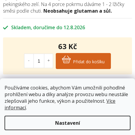
pekingského zelí. Na 4 porce pokrmu dáváme 1 - 2 lžičky
směsi podle chuti.
Neobsahuje glutaman a sůl.
Skladem
12.8.2026
63 Kč
Měrná
cena:
Přidat do košíku
Kód produktu:
4096
Používáme cookies, abychom Vám umožnili pohodlné
Kategorie
:
Kořenící směsi
prohlížení webu a díky analýze provozu webu neustále
Hmotnost
:
0.18 kg
zlepšovali jeho funkce, výkon a použitelnost.
Více
informací
.
Popis
Nastavení