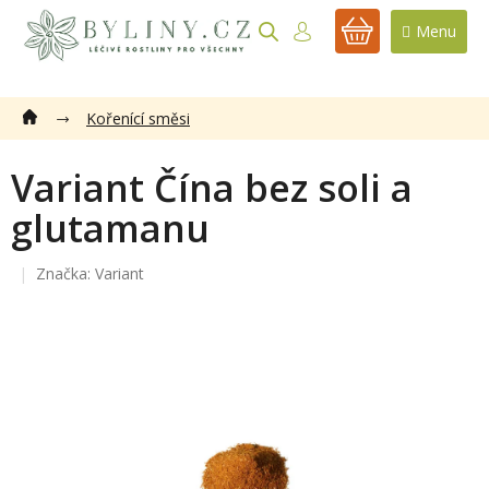
Přejít
na
NÁKUPNÍ
obsah
KOŠÍK
Kořenící směsi
Variant Čína bez soli a
glutamanu
Značka:
Variant