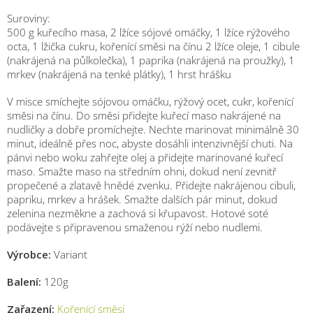
Suroviny:
500 g kuřecího masa, 2 lžíce sójové omáčky, 1 lžíce rýžového
octa, 1 lžička cukru, kořenící směsi na čínu 2 lžíce oleje, 1 cibule
(nakrájená na půlkolečka), 1 paprika (nakrájená na proužky), 1
mrkev (nakrájená na tenké plátky), 1 hrst hrášku
V misce smíchejte sójovou omáčku, rýžový ocet, cukr, kořenící
směsi na čínu. Do směsi přidejte kuřecí maso nakrájené na
nudličky a dobře promíchejte. Nechte marinovat minimálně 30
minut, ideálně přes noc, abyste dosáhli intenzivnější chuti. Na
pánvi nebo woku zahřejte olej a přidejte marinované kuřecí
maso. Smažte maso na středním ohni, dokud není zevnitř
propečené a zlatavě hnědé zvenku. Přidejte nakrájenou cibuli,
papriku, mrkev a hrášek. Smažte dalších pár minut, dokud
zelenina nezměkne a zachová si křupavost. Hotové soté
podávejte s připravenou smaženou rýží nebo nudlemi.
Výrobce:
Variant
Balení:
120g
Zařazení:
Kořenící směsi
M