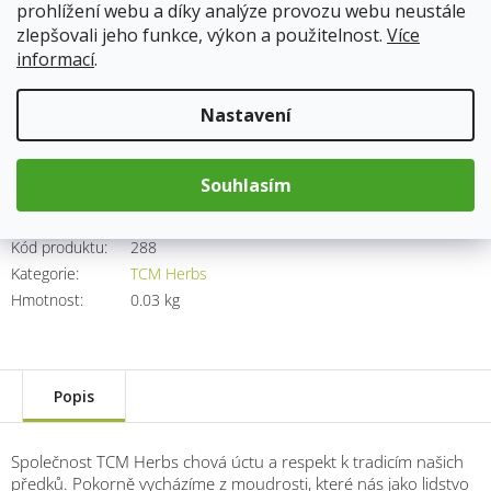
prohlížení webu a díky analýze provozu webu neustále
zlepšovali jeho funkce, výkon a použitelnost.
Více
Skladem
13.8.2026
informací
.
400 Kč
Nastavení
Měrná
cena:
Přidat do košíku
Souhlasím
Kód produktu:
288
Kategorie
:
TCM Herbs
Hmotnost
:
0.03 kg
Popis
Společnost TCM Herbs chová úctu a respekt k tradicím našich
předků. Pokorně vycházíme z moudrosti, které nás jako lidstvo