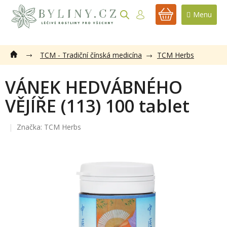
Přejít
na
NÁKUPNÍ
obsah
KOŠÍK
TCM - Tradiční čínská medicína
TCM Herbs
VÁNEK HEDVÁBNÉHO
VĚJÍŘE (113) 100 tablet
Značka:
TCM Herbs