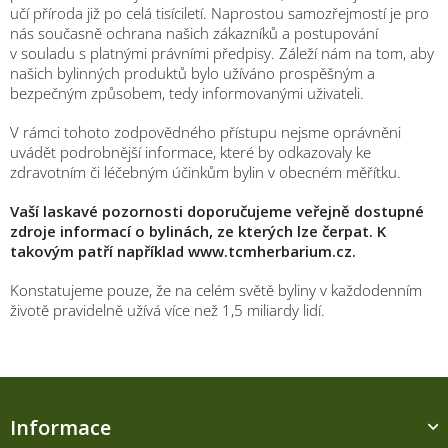
učí příroda již po celá tisíciletí. Naprostou samozřejmostí je pro
nás současně ochrana našich zákazníků a postupování
v souladu s platnými právními předpisy. Záleží nám na tom, aby
našich bylinných produktů bylo užíváno prospěšným a
bezpečným způsobem, tedy informovanými uživateli.
V rámci tohoto zodpovědného přístupu nejsme oprávněni
uvádět podrobnější informace, které by odkazovaly ke
zdravotním či léčebným účinkům bylin v obecném měřítku.
Vaší laskavé pozornosti doporučujeme veřejně dostupné
zdroje informací o bylinách, ze kterých lze čerpat. K
takovým patří například www.tcmherbarium.cz.
Konstatujeme pouze, že na celém světě byliny v každodenním
životě pravidelně užívá více než 1,5 miliardy lidí.
Z
á
Informace
p