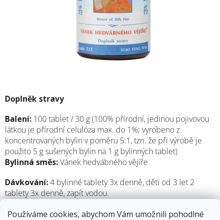
Doplněk stravy
Balení:
100 tablet / 30 g (100% přírodní, jedinou pojivovou
látkou je přírodní celulóza max. do 1%; vyrobeno z
koncentrovaných bylin v poměru 5:1, tzn. že při výrobě je
použito 5 g sušených bylin na 1 g bylinných tablet)
Bylinná směs:
Vánek hedvábného vějíře
Dávkování:
4 bylinné tablety 3x denně, děti od 3 let 2
tablety 3x denně, zapít vodou.
Výrobce:
Medichin, Belgie
Používáme cookies, abychom Vám umožnili pohodlné