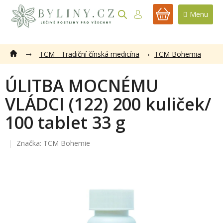
Přejít
na
NÁKUPNÍ
obsah
KOŠÍK
TCM - Tradiční čínská medicína
TCM Bohemia
ÚLITBA MOCNÉMU
VLÁDCI (122) 200 kuliček/
100 tablet 33 g
Značka:
TCM Bohemie