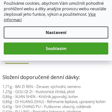
Používáme cookies, abychom Vám umožnili pohodlné
cena:
Přidat do košíku
prohlížení webu a díky analýze provozu webu neustále
zlepšovali jeho funkce, výkon a použitelnost.
Více
informací
.
Kód produktu:
334
Kategorie
:
TCM Bohemia
Nastavení
Hmotnost
:
0.033 kg
Souhlasím
Popis
Složení doporučené denní dávky:
1,71g - BAI ZI REN - Zeravec východní, semeno
1,25g - GOU QI ZI - Kustovnice čínská, plod
0,86g - XUAN SHEN - Krtičník japonský, kořen
0,86g - DI HUANG (SHU) - Rehmanie lepkavá, upravený kořen
0,43g - SHI CHANG PU - Puškvorec obecný, oddenek
0,43g - FU LING - Pornatka kokosová, plodnice