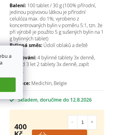
Balení:
100 tablet / 30 g (100% přírodní,
jedinou pojivovou látkou je přírodní
celulóza max. do 1%; vyrobeno z
koncentrovaných bylin v poměru 5:1, tzn. že
při výrobě je použito 5 g sušených bylin na 1
g bylinných tablet)
Bylinná směs:
Údolí oblaků a deště
ebu a
Dávkování:
4 bylinné tablety 3x denně,
 a
děti od 3 let 2 tablety 3x denně, zapít
vodou.
Výrobce:
Medichin, Belgie
Skladem
12.8.2026
400
Kč