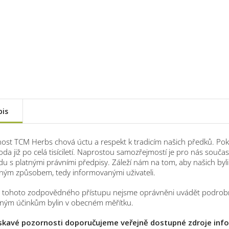
pis
ost TCM Herbs chová úctu a respekt k tradicím našich předků. Poko
roda již po celá tisíciletí. Naprostou samozřejmostí je pro nás sou
du s platnými právními předpisy. Záleží nám na tom, aby našich b
ným způsobem, tedy informovanými uživateli.
i tohoto zodpovědného přístupu nejsme oprávněni uvádět podrobně
bným účinkům bylin v obecném měřítku.
askavé pozornosti doporučujeme veřejně dostupné zdroje inform