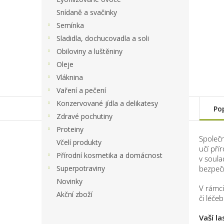
Snídaně a svačinky
Semínka
Sladidla, dochucovadla a soli
Obiloviny a luštěniny
Oleje
Vláknina
Vaření a pečení
Konzervované jídla a delikatesy
Po
Zdravé pochutiny
Proteiny
Společn
Včelí produkty
učí pří
Přírodní kosmetika a domácnost
v soula
Superpotraviny
bezpeč
Novinky
V rámc
Akční zboží
či léče
Vaší l