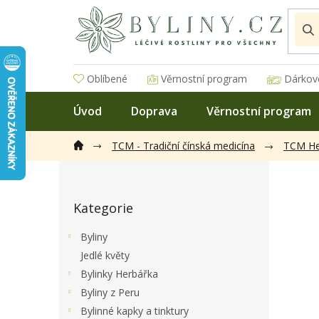
Přejít
na
obsah
Oblíbené
Věrnostní program
Dárkov
Úvod
Doprava
Věrnostní program
TCM - Tradiční čínská medicína
TCM He
P
o
Přeskočit
s
Kategorie
kategorie
t
r
Byliny
a
Jedlé květy
n
Bylinky Herbářka
n
í
Byliny z Peru
p
Bylinné kapky a tinktury