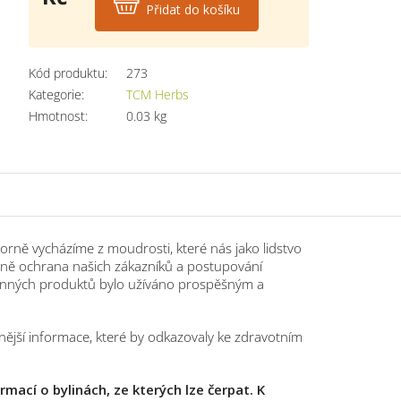
Přidat do košíku
Měrná
cena:
Kód produktu:
273
Kategorie
:
TCM Herbs
Hmotnost
:
0.03 kg
rně vycházíme z moudrosti, které nás jako lidstvo
časně ochrana našich zákazníků a postupování
ylinných produktů bylo užíváno prospěšným a
jší informace, které by odkazovaly ke zdravotním
ací o bylinách, ze kterých lze čerpat. K