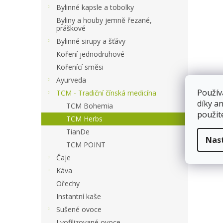
a
Bylinné kapsle a tobolky
n
Byliny a houby jemně řezané,
e
práškové
l
Bylinné sirupy a šťávy
Koření jednodruhové
Kořenící směsi
Ayurveda
Použív
TCM - Tradiční čínská medicína
díky a
TCM Bohemia
použit
TCM Herbs
TianDe
Nas
TCM POINT
Čaje
Káva
Ořechy
Instantní kaše
Sušené ovoce
Lyofilizované ovoce