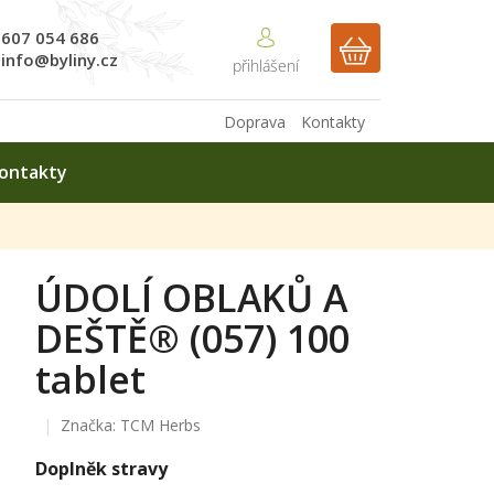
607 054 686
NÁKUPNÍ
info@byliny.cz
KOŠÍK
Doprava
Kontakty
ontakty
ÚDOLÍ OBLAKŮ A
DEŠTĚ® (057) 100
tablet
Značka:
TCM Herbs
Doplněk stravy