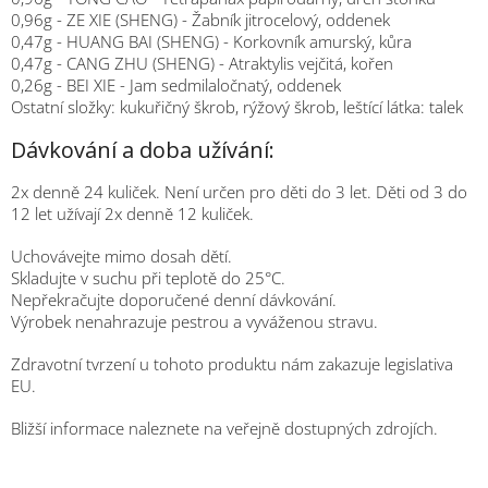
0,96g - ZE XIE (SHENG) - Žabník jitrocelový, oddenek
0,47g - HUANG BAI (SHENG) - Korkovník amurský, kůra
0,47g - CANG ZHU (SHENG) - Atraktylis vejčitá, kořen
0,26g - BEI XIE - Jam sedmilaločnatý, oddenek
Ostatní složky: kukuřičný škrob, rýžový škrob, leštící látka: talek
Dávkování a doba užívání:
2x denně 24 kuliček. Není určen pro děti do 3 let. Děti od 3 do
12 let užívají 2x denně 12 kuliček.
Uchovávejte mimo dosah dětí.
Skladujte v suchu při teplotě do 25°C.
Nepřekračujte doporučené denní dávkování.
Výrobek nenahrazuje pestrou a vyváženou stravu.
Zdravotní tvrzení u tohoto produktu nám zakazuje legislativa
EU.
Bližší informace naleznete na veřejně dostupných zdrojích.