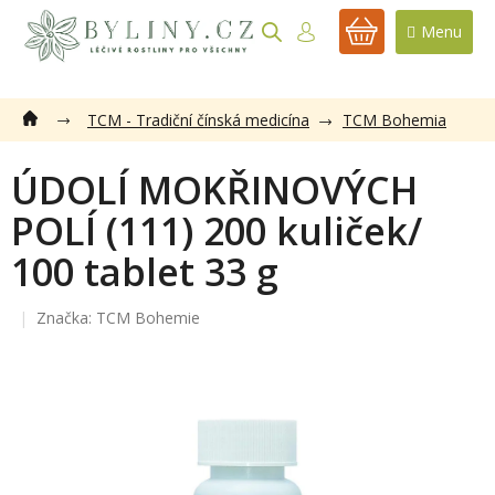
Přejít
na
NÁKUPNÍ
obsah
KOŠÍK
TCM - Tradiční čínská medicína
TCM Bohemia
ÚDOLÍ MOKŘINOVÝCH
POLÍ (111) 200 kuliček/
100 tablet 33 g
Značka:
TCM Bohemie