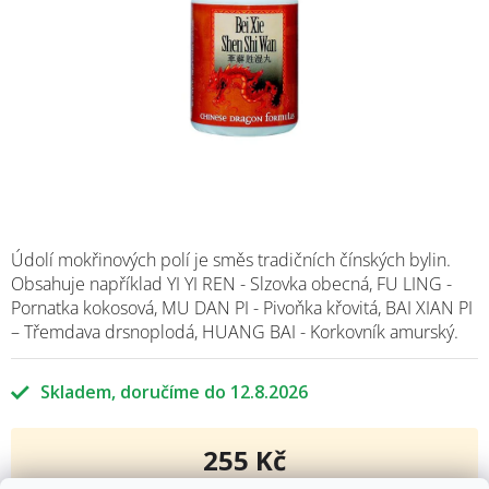
Údolí mokřinových polí je směs tradičních čínských bylin.
Obsahuje například YI YI REN - Slzovka obecná, FU LING -
Pornatka kokosová, MU DAN PI - Pivoňka křovitá, BAI XIAN PI
– Třemdava drsnoplodá, HUANG BAI - Korkovník amurský.
Skladem
12.8.2026
255 Kč
Měrná