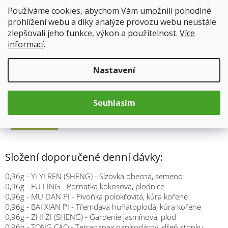
cena:
Používáme cookies, abychom Vám umožnili pohodlné
Přidat do košíku
prohlížení webu a díky analýze provozu webu neustále
zlepšovali jeho funkce, výkon a použitelnost.
Více
informací
.
Kód produktu:
335
Kategorie
:
TCM Bohemia
Nastavení
Hmotnost
:
0.033 kg
Souhlasím
Popis
Složení doporučené denní dávky:
0,96g - YI YI REN (SHENG) - Slzovka obecná, semeno
0,96g - FU LING - Pornatka kokosová, plodnice
0,96g - MU DAN PI - Pivoňka polokřovitá, kůra kořene
0,96g - BAI XIAN PI - Třemdava huňatoplodá, kůra kořene
0,96g - ZHI ZI (SHENG) - Gardenie jasmínová, plod
0,96g - TONG CAO - Tetrapanax papírodárný, dřeň stonku