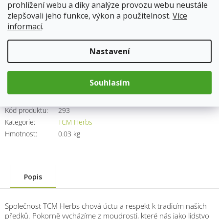
prohlížení webu a díky analýze provozu webu neustále
zlepšovali jeho funkce, výkon a použitelnost.
Více
Skladem
13.8.2026
informací
.
400 Kč
Nastavení
Měrná
cena:
Přidat do košíku
Souhlasím
Kód produktu:
293
Kategorie
:
TCM Herbs
Hmotnost
:
0.03 kg
Popis
Společnost TCM Herbs chová úctu a respekt k tradicím našich
předků. Pokorně vycházíme z moudrosti, které nás jako lidstvo