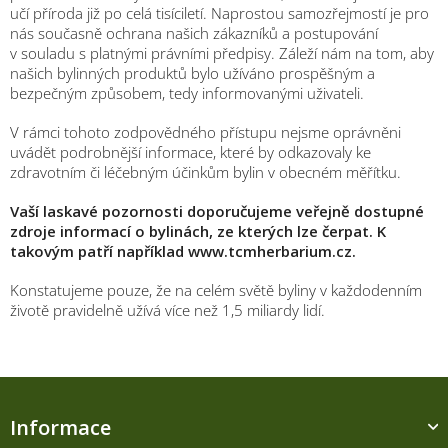
učí příroda již po celá tisíciletí. Naprostou samozřejmostí je pro
nás současně ochrana našich zákazníků a postupování
v souladu s platnými právními předpisy. Záleží nám na tom, aby
našich bylinných produktů bylo užíváno prospěšným a
bezpečným způsobem, tedy informovanými uživateli.
V rámci tohoto zodpovědného přístupu nejsme oprávněni
uvádět podrobnější informace, které by odkazovaly ke
zdravotním či léčebným účinkům bylin v obecném měřítku.
Vaší laskavé pozornosti doporučujeme veřejně dostupné
zdroje informací o bylinách, ze kterých lze čerpat. K
takovým patří například www.tcmherbarium.cz.
Konstatujeme pouze, že na celém světě byliny v každodenním
životě pravidelně užívá více než 1,5 miliardy lidí.
Z
á
Informace
p