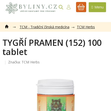
Přejít
na
NÁKUPNÍ
obsah
KOŠÍK
TCM - Tradiční čínská medicína
TCM Herbs
TYGŘÍ PRAMEN (152) 100
tablet
Značka:
TCM Herbs