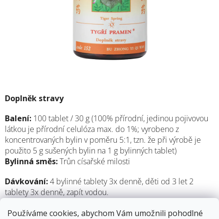
Doplněk stravy
Balení:
100 tablet / 30 g (100% přírodní, jedinou pojivovou
látkou je přírodní celulóza max. do 1%; vyrobeno z
koncentrovaných bylin v poměru 5:1, tzn. že při výrobě je
použito 5 g sušených bylin na 1 g bylinných tablet)
Bylinná směs:
Trůn císařské milosti
Dávkování:
4 bylinné tablety 3x denně, děti od 3 let 2
tablety 3x denně, zapít vodou.
Výrobce:
Medichin, Belgie
Používáme cookies, abychom Vám umožnili pohodlné