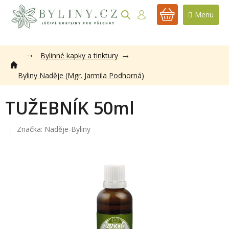
Přejít
na
NÁKUPNÍ
obsah
KOŠÍK
Bylinné kapky a tinktury
Byliny Naděje (Mgr. Jarmila Podhorná)
TUŽEBNÍK 50ml
Značka:
Naděje-Byliny