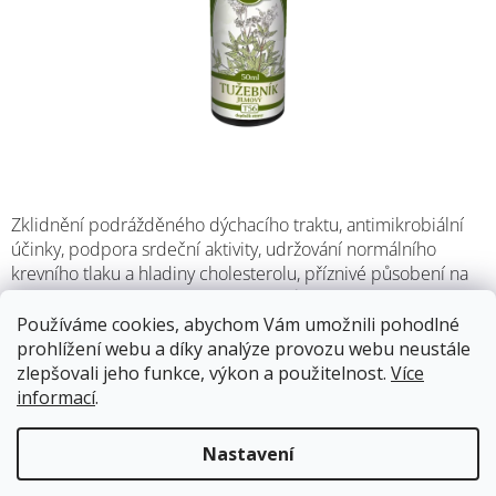
Zklidnění podrážděného dýchacího traktu, antimikrobiální
účinky, podpora srdeční aktivity, udržování normálního
krevního tlaku a hladiny cholesterolu, příznivé působení na
cévy, posílení odolnosti organismu vůči nepříznivým vnějším
podmínkám, relaxace a navození dobrého spánku, podpora
Používáme cookies, abychom Vám umožnili pohodlné
tvorby pojivových tkání a zdravé kůže.
prohlížení webu a díky analýze provozu webu neustále
zlepšovali jeho funkce, výkon a použitelnost.
Více
informací
.
Skladem
12.8.2026
Nastavení
123 Kč