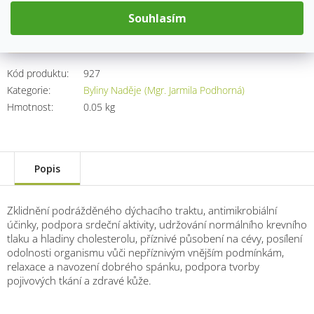
Měrná
cena:
Souhlasím
Přidat do košíku
Kód produktu:
927
Kategorie
:
Byliny Naděje (Mgr. Jarmila Podhorná)
Hmotnost
:
0.05 kg
Popis
Zklidnění podrážděného dýchacího traktu, antimikrobiální
účinky, podpora srdeční aktivity, udržování normálního krevního
tlaku a hladiny cholesterolu, příznivé působení na cévy, posílení
odolnosti organismu vůči nepříznivým vnějším podmínkám,
relaxace a navození dobrého spánku, podpora tvorby
pojivových tkání a zdravé kůže.