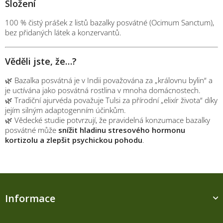
Složení
100 % čistý prášek z listů bazalky posvátné (Ocimum Sanctum),
bez přidaných látek a konzervantů.
Věděli jste, že…?
🌿 Bazalka posvátná je v Indii považována za „královnu bylin“ a
je uctívána jako posvátná rostlina v mnoha domácnostech.
🌿 Tradiční ajurvéda považuje Tulsi za přírodní „elixír života“ díky
jejím silným adaptogenním účinkům.
🌿 Vědecké studie potvrzují, že pravidelná konzumace bazalky
posvátné může
snížit hladinu stresového hormonu
kortizolu a zlepšit psychickou pohodu
.
Z
á
Informace
p
a
t