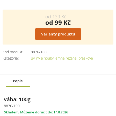
od 139 Kč
od
99 Kč
Měrná
cena:
Varianty produktu
Kód produktu:
8876/100
Kategorie
:
Byliny a houby jemně řezané, práškové
Popis
váha: 100g
8876/100
Skladem
14.8.2026