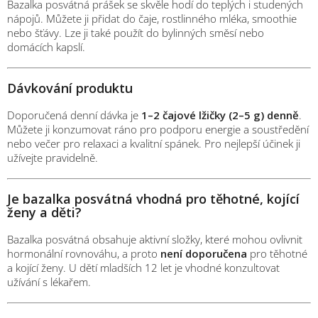
Bazalka posvátná prášek se skvěle hodí do teplých i studených
nápojů. Můžete ji přidat do čaje, rostlinného mléka, smoothie
nebo šťávy. Lze ji také použít do bylinných směsí nebo
domácích kapslí.
Dávkování produktu
Doporučená denní dávka je
1–2 čajové lžičky (2–5 g) denně
.
Můžete ji konzumovat ráno pro podporu energie a soustředění
nebo večer pro relaxaci a kvalitní spánek. Pro nejlepší účinek ji
užívejte pravidelně.
Je bazalka posvátná vhodná pro těhotné, kojící
ženy a děti?
Bazalka posvátná obsahuje aktivní složky, které mohou ovlivnit
hormonální rovnováhu, a proto
není doporučena
pro těhotné
a kojící ženy. U dětí mladších 12 let je vhodné konzultovat
užívání s lékařem.