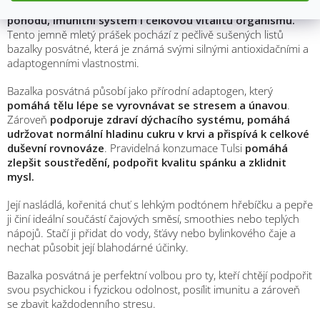
Její léčivé účinky jsou ceněny pro
schopnost podpořit duševní
pohodu, imunitní systém i celkovou vitalitu organismu.
Tento jemně mletý prášek pochází z pečlivě sušených listů
bazalky posvátné, která je známá svými silnými antioxidačními a
adaptogenními vlastnostmi.
Bazalka posvátná působí jako přírodní adaptogen, který
pomáhá tělu lépe se vyrovnávat se stresem a únavou
.
Zároveň
podporuje zdraví dýchacího systému, pomáhá
udržovat normální hladinu cukru v krvi a přispívá k celkové
duševní rovnováze
. Pravidelná konzumace Tulsi
pomáhá
zlepšit soustředění, podpořit kvalitu spánku a zklidnit
mysl.
Její nasládlá, kořenitá chuť s lehkým podtónem hřebíčku a pepře
ji činí ideální součástí čajových směsí, smoothies nebo teplých
nápojů. Stačí ji přidat do vody, šťávy nebo bylinkového čaje a
nechat působit její blahodárné účinky.
Bazalka posvátná je perfektní volbou pro ty, kteří chtějí podpořit
svou psychickou i fyzickou odolnost, posílit imunitu a zároveň
se zbavit každodenního stresu.
M