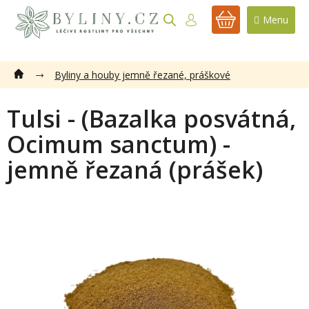
Přejít
na
NÁKUPNÍ
obsah
KOŠÍK
Byliny a houby jemně řezané, práškové
Tulsi - (Bazalka posvátná,
Ocimum sanctum) -
jemně řezaná (prášek)