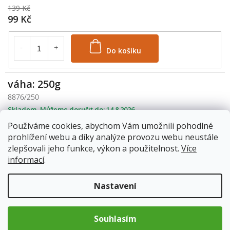
139 Kč
99 Kč
Do košíku
váha: 250g
8876/250
Skladem
14.8.2026
279 Kč
Používáme cookies, abychom Vám umožnili pohodlné
199 Kč
prohlížení webu a díky analýze provozu webu neustále
zlepšovali jeho funkce, výkon a použitelnost.
Více
informací
.
Do košíku
Nastavení
Bazalka posvátná (Ocimum Sanctum), známá také jako
Souhlasím
Tulsi
, je jednou z nejvýznamnějších bylin ajurvédské medicíny.