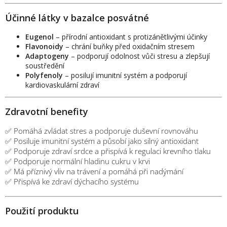
Účinné látky v bazalce posvátné
Eugenol
– přírodní antioxidant s protizánětlivými účinky
Flavonoidy
– chrání buňky před oxidačním stresem
Adaptogeny
– podporují odolnost vůči stresu a zlepšují
soustředění
Polyfenoly
– posilují imunitní systém a podporují
kardiovaskulární zdraví
Zdravotní benefity
✅ Pomáhá zvládat stres a podporuje duševní rovnováhu
✅ Posiluje imunitní systém a působí jako silný antioxidant
✅ Podporuje zdraví srdce a přispívá k regulaci krevního tlaku
✅ Podporuje normální hladinu cukru v krvi
✅ Má příznivý vliv na trávení a pomáhá při nadýmání
✅ Přispívá ke zdraví dýchacího systému
Použití produktu