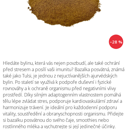
–28 %
Hledáte bylinu, která vás nejen povzbudí, ale také ochrání
před stresem a posílí vaši imunitu? Bazalka posvátná, známá
také jako Tulsi, je jednou z nejuctívanějších ajurvédských
bylin. Po staletí se využívá k podpoře duševní i fyzické
rovnováhy a k ochraně organismu před negativními vlivy
prostředí. Díky silným adaptogenním vlastnostem pomáhá
tělu lépe zvládat stres, podporuje kardiovaskulární zdraví a
harmonizuje trávení. Je ideální pro každodenní podporu
vitality, soustředění a obranyschopnosti organismu. Přidejte
si bazalku posvátnou do svého čaje, smoothies nebo
rostlinného mléka a vychutnejte si její jedinečné účinky.