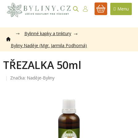
Přejít
na
NÁKUPNÍ
obsah
KOŠÍK
Bylinné kapky a tinktury
Byliny Naděje (Mgr. Jarmila Podhorná)
TŘEZALKA 50ml
Značka:
Naděje-Byliny