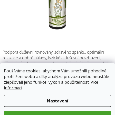
Podpora duševní rovnováhy, zdravého spánku, optimální
relaxace a dobré nálady, fyzické a duševní povzbuzení,
příznivé působení na produkci a vylučování žluče, usnadnění
dýchání, zklidnění dýchacích cest, podpora funkce střevního
Používáme cookies, abychom Vám umožnili pohodlné
traktu, udržování zdravého vzhledu kůže.
prohlížení webu a díky analýze provozu webu neustále
zlepšovali jeho funkce, výkon a použitelnost.
Více
informací
.
Skladem
13.8.2026
Nastavení
123 Kč
Měrná