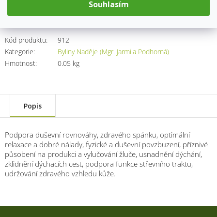
cena:
Souhlasím
Přidat do košíku
Kód produktu:
912
Kategorie
:
Byliny Naděje (Mgr. Jarmila Podhorná)
Hmotnost
:
0.05 kg
Popis
Podpora duševní rovnováhy, zdravého spánku, optimální
relaxace a dobré nálady, fyzické a duševní povzbuzení, příznivé
působení na produkci a vylučování žluče, usnadnění dýchání,
zklidnění dýchacích cest, podpora funkce střevního traktu,
udržování zdravého vzhledu kůže.
Z