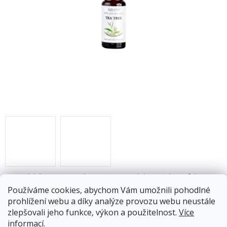
Australský Tea Tree Oil ze stromu Melaleuca alternifolia je
bezbarvý a má příjemnou čistou vůni. Latinské jméno
Používáme cookies, abychom Vám umožnili pohodlné
rostliny melaleuca odkazuje na bílou barvu kůry a květů.
prohlížení webu a díky analýze provozu webu neustále
Silueta dřeviny připomíná písmeno T- Tea tree (čajový
zlepšovali jeho funkce, výkon a použitelnost.
Více
strom).
informací
.