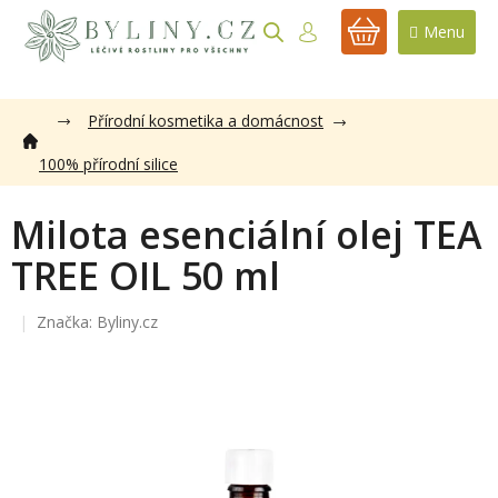
Přejít
na
NÁKUPNÍ
obsah
KOŠÍK
Přírodní kosmetika a domácnost
100% přírodní silice
Milota esenciální olej TEA
TREE OIL 50 ml
Značka:
Byliny.cz