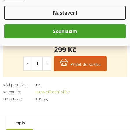
Více:
48 pádných důvodů, proč by měl mít každý doma Tea
Nastavení
Tree olej
Skladem
13.8.2026
Souhlasím
299 Kč
Měrná
cena:
Přidat do košíku
Kód produktu:
959
Kategorie
:
100% přírodní silice
Hmotnost
:
0.05 kg
Popis