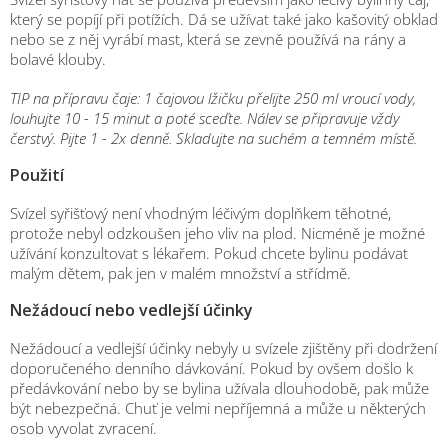
který se popíjí při potížích. Dá se užívat také jako kašovitý obklad
nebo se z něj vyrábí mast, která se zevně používá na rány a
bolavé klouby.
TIP na přípravu čaje: 1 čajovou lžičku přelijte 250 ml vroucí vody,
louhujte 10 - 15 minut a poté sceďte. Nálev se připravuje vždy
čerstvý. Pijte 1 - 2x denně. Skladujte na suchém a temném místě.
Použití
Svízel syřišťový není vhodným léčivým doplňkem těhotné,
protože nebyl odzkoušen jeho vliv na plod. Nicméně je možné
užívání konzultovat s lékařem. Pokud chcete bylinu podávat
malým dětem, pak jen v malém množství a střídmě.
Nežádoucí nebo vedlejší účinky
Nežádoucí a vedlejší účinky nebyly u svízele zjištěny při dodržení
doporučeného denního dávkování. Pokud by ovšem došlo k
předávkování nebo by se bylina užívala dlouhodobě, pak může
být nebezpečná. Chuť je velmi nepříjemná a může u některých
osob vyvolat zvracení.