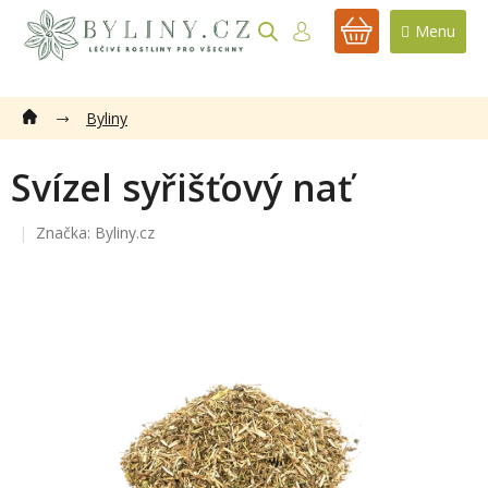
Přejít
na
NÁKUPNÍ
obsah
KOŠÍK
Byliny
Svízel syřišťový nať
Značka:
Byliny.cz