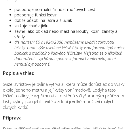
podporuje normální činnost močových cest
podporuje funkci ledvin
dobře působí na játra a žlučník
snižuje chuť k jídlu
zevně jako obklad nebo mast na klouby, kožní záněty a
vředy
dle nařízení ES č.1924/2006 nemůžeme uvádět zdravotní
účinky, proto výše uvedené léčivé účinky jsou formou tipů našich
babiček a tradičního lidového léčitelství. Nejedná se o lékařské
doporučení – vycházíme pouze informací z internetu, které
nemusí být odborné.
Popis a vzhled
Svízel syřišťový je bylina vytrvalá, která může dorůst až do výšky
okolo jednoho metru a její květy voní medově. Lodyha této
léčivé rostliny je vzpřímená a olistěná s čtyřhranným průřezem.
Listy byliny jsou jehlicovité a zdobí ji velké množství malých
žlutých kvítků.
Příprava
Svízel syřišťový nať se používá především jako léčivý bylinný čaj,