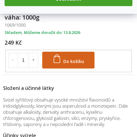
váha: 1000g
1069/1000
Skladem
13.8.2026
249 Kč
Do košíku
Složení a účinné látky
Svízel syřišťový obsahuje vysoké množství flavonoidů a
iridoidglykosidy, kterými jsou asperulosid a monotepein. Dále
obsahuje alkaloidy, deriváty anthracenu, kyselinu
chlorogenovou, glykosid galiosin, silici, enzymy, pryskyřice,
třísloviny, saponiny a v neposlední řadě i minerály.
Účinky svízele
M