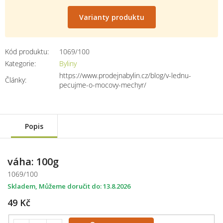
Měrná
cena:
Varianty produktu
Kód produktu:
1069/100
Kategorie
:
Byliny
https://www.prodejnabylin.cz/blog/v-lednu-
Články
:
pecujme-o-mocovy-mechyr/
Popis
váha: 100g
1069/100
Skladem
13.8.2026
49 Kč