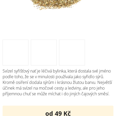
Svízel syřišťový nať je léčivá bylinka, která dostala své jméno
podle toho, že se v minulosti používala jako syřidlo sýrů.
Kromě osiření dodala sýrům i krásnou žlutou barvu. Největší
účinek má svízel na močové cesty a ledviny, ale pro jeho
příjemnou chuť se může míchat i do jiných čajových směsí.
od
49 Kč