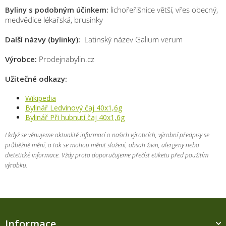
Byliny s podobným účinkem:
lichořeřišnice větší, vřes obecný,
medvědice lékařská, brusinky
Další názvy (bylinky):
Latinský název Galium verum
Výrobce:
Prodejnabylin.cz
Užitečné odkazy:
Wikipedia
Bylinář Ledvinový čaj 40x1,6g
Bylinář Při hubnutí čaj 40x1,6g
I když se věnujeme aktualitě informací o našich výrobcích, výrobní předpisy se
průběžně mění, a tak se mohou měnit složení, obsah živin, alergeny nebo
dietetické informace. Vždy proto doporučujeme přečíst etiketu před použitím
výrobku.
Z
á
Informace
p