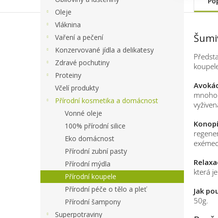
Po
Oleje
Vláknina
Šumi
Vaření a pečení
Konzervované jídla a delikatesy
Předsta
Zdravé pochutiny
koupel
Proteiny
Avokád
Včelí produkty
mnoho m
Přírodní kosmetika a domácnost
vyživen
Vonné oleje
Konopí
100% přírodní silice
regener
Eko domácnost
exémech
Přírodní zubní pasty
Relaxa
Přírodní mýdla
která j
Přírodní koupele
Přírodní péče o tělo a pleť
Jak pou
50g.
Přírodní šampony
Superpotraviny