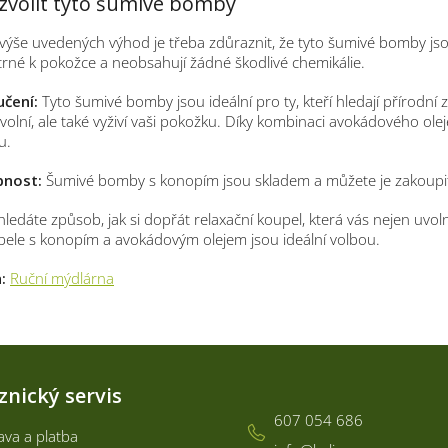
zvolit tyto šumivé bomby
ýše uvedených výhod je třeba zdůraznit, že tyto šumivé bomby jso
trné k pokožce a neobsahují žádné škodlivé chemikálie.
čení:
Tyto šumivé bomby jsou ideální pro ty, kteří hledají přírodní z
volní, ale také vyživí vaši pokožku. Díky kombinaci avokádového ole
u.
pnost:
Šumivé bomby s konopím jsou skladem a můžete je zakoupi
ledáte způsob, jak si dopřát relaxační koupel, která vás nejen uvoln
ele s konopím a avokádovým olejem jsou ideální volbou.
:
Ruční mýdlárna
Kontakt
znický servis
607 054 686
va a platba