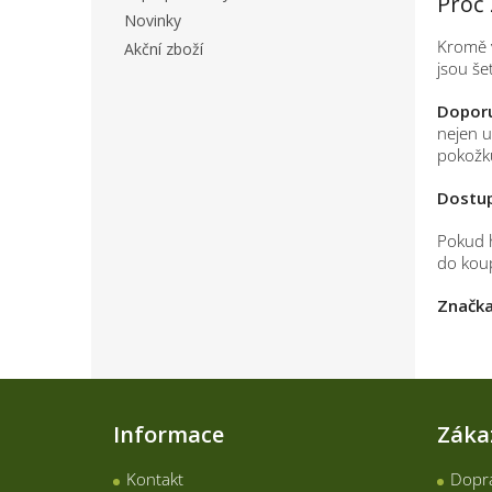
Proč 
Novinky
Kromě v
Akční zboží
jsou še
Doporu
nejen u
pokožk
Dostu
Pokud h
do koup
Značka
Z
á
Informace
Záka
p
a
Kontakt
Dopra
t