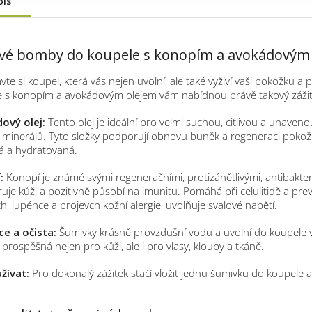
pis
vé bomby do koupele s konopím a avokádovým
vte si koupel, která vás nejen uvolní, ale také vyživí vaši pokožku 
e s konopím a avokádovým olejem vám nabídnou právě takový zážit
ový olej:
Tento olej je ideální pro velmi suchou, citlivou a unavenou
inerálů. Tyto složky podporují obnovu buněk a regeneraci pokožk
á a hydratovaná.
:
Konopí je známé svými regeneračními, protizánětlivými, antibakter
uje kůži a pozitivně působí na imunitu. Pomáhá při celulitidě a preven
, lupénce a projevch kožní alergie, uvolňuje svalové napětí.
ce a očista:
Šumivky krásně provzdušní vodu a uvolní do koupele výž
e prospěšná nejen pro kůži, ale i pro vlasy, klouby a tkáně.
žívat:
Pro dokonalý zážitek stačí vložit jednu šumivku do koupele a