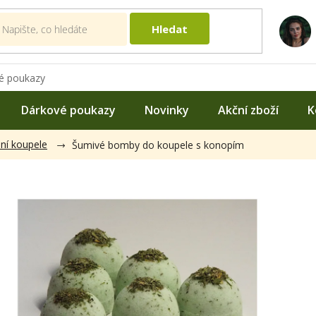
Hledat
é poukazy
Dárkové poukazy
Novinky
Akční zboží
K
dní koupele
Šumivé bomby do koupele s konopím