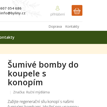
607 054 686
NÁKUPNÍ
info@byliny.cz
KOŠÍK
Doprava
Kontakty
ontakty
Šumivé bomby do
koupele s
konopím
Značka:
Ruční mýdlárna
Zažijte regenerační sílu konopí s našimi
šumivými bombami. Ideální pro unavenou