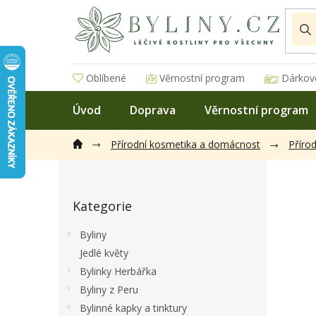
Přejít
na
obsah
Oblíbené
Věrnostní program
Dárkov
Úvod
Doprava
Věrnostní program
Přírodní kosmetika a domácnost
Příro
P
o
Přeskočit
s
Kategorie
kategorie
t
r
Byliny
a
Jedlé květy
n
Bylinky Herbářka
n
í
Byliny z Peru
p
Bylinné kapky a tinktury