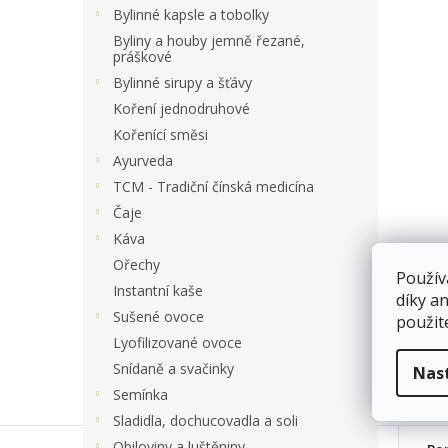
a
Bylinné kapsle a tobolky
n
Byliny a houby jemně řezané,
e
práškové
l
Bylinné sirupy a šťávy
Koření jednodruhové
Kořenící směsi
Ayurveda
TCM - Tradiční čínská medicína
Čaje
Káva
Ořechy
Použív
Instantní kaše
díky a
Sušené ovoce
použit
Lyofilizované ovoce
Snídaně a svačinky
Nas
Semínka
Sladidla, dochucovadla a soli
Obiloviny a luštěniny