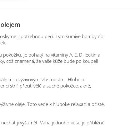
 olejem
a poskytne jí potřebnou péči. Tyto šumivé bomby do
ek.
 pokožku. Je bohatý na vitamíny A, E, D, lecitin a
y, což znamená, že vaše kůže bude po koupeli
iálními a výživovými vlastnostmi. Hluboce
ci strií, přecitlivělé a suché pokožce, akné,
ivné oleje. Toto vede k hluboké relaxaci a očistě,
 nechat ji vyšumět. Váha jednoho kusu je přibližně