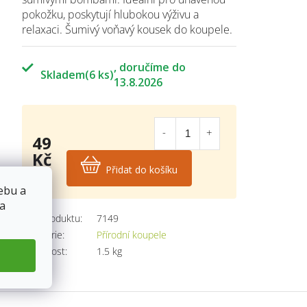
pokožku, poskytují hlubokou výživu a
relaxaci. Šumivý voňavý kousek do koupele.
Skladem
(6 ks)
13.8.2026
49
Kč
Přidat do košíku
Měrná
cena:
ebu a
 a
Kód produktu:
7149
Kategorie
:
Přírodní koupele
Hmotnost
:
1.5 kg