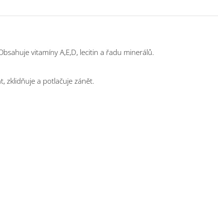
bsahuje vitamíny A,E,D, lecitin a řadu minerálů.
 zklidňuje a potlačuje zánět.