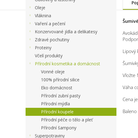
Po
Oleje
Vláknina
Šumivé
Vaření a pečení
Konzervované jídla a delikatesy
Avokádo
Podpor
Zdravé pochutiny
Proteiny
Lipový 
Včelí produkty
Šumivky
Přírodní kosmetika a domácnost
Vonné oleje
Vložte 
100% přírodní silice
Váha cc
Eko domácnost
Přírodní zubní pasty
Cena je
Přírodní mýdla
Baleno v
Přírodní koupele
Přírodní péče o tělo a pleť
Přírodní šampony
Superpotraviny