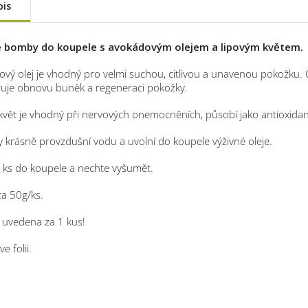
pis
 bomby do koupele s avokádovým olejem a lipovým květem.
vý olej je vhodný pro velmi suchou, citlivou a unavenou pokožku. O
uje obnovu buněk a regeneraci pokožky.
květ je vhodný při nervových onemocněních, působí jako antioxidant,
 krásně provzdušní vodu a uvolní do koupele výživné oleje.
1ks do koupele a nechte vyšumět.
a 50g/ks.
 uvedena za 1 kus!
e folii.