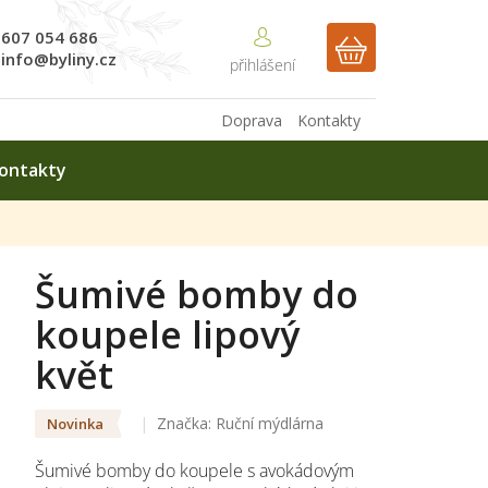
607 054 686
NÁKUPNÍ
info@byliny.cz
KOŠÍK
Doprava
Kontakty
ontakty
Šumivé bomby do
koupele lipový
květ
Značka:
Ruční mýdlárna
Novinka
Šumivé bomby do koupele s avokádovým