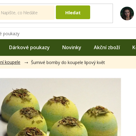
Hledat
é poukazy
Dárkové poukazy
Novinky
Akční zboží
K
dní koupele
Šumivé bomby do koupele lipový květ