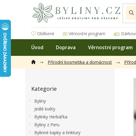
Přejít
na
obsah
Oblíbené
Věrnostní program
Dárkov
Úvod
Doprava
Věrnostní program
Přírodní kosmetika a domácnost
Příro
P
o
Přeskočit
s
Kategorie
kategorie
t
r
Byliny
a
Jedlé květy
n
Bylinky Herbářka
n
í
Byliny z Peru
p
Bylinné kapky a tinktury