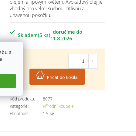
olejem a lipovým květem. Avokádový olej je
vhodný pro velmi suchou, citlivou a
unavenou pokožku.
Skladem
(5 ks)
11.8.2026
ebu a
 a
49
Kč
Přidat do košíku
Měrná
cena:
Kód produktu:
8077
Kategorie
:
Přírodní koupele
Hmotnost
:
1.5 kg