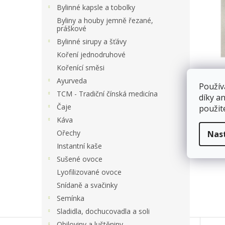
a
Bylinné kapsle a tobolky
n
Byliny a houby jemně řezané,
e
práškové
l
Bylinné sirupy a šťávy
Koření jednodruhové
Kořenící směsi
Ayurveda
Použív
TCM - Tradiční čínská medicína
díky a
Čaje
použit
Káva
Ořechy
Nas
Instantní kaše
Sušené ovoce
Lyofilizované ovoce
Snídaně a svačinky
Semínka
Sladidla, dochucovadla a soli
Obiloviny a luštěniny