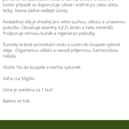
tomto případě se doporučuje užívat i vnitřně po celou dobu
léčby. Nemá žádné vedlejší účinky.
Avokádový olej je vhodný pro velmi suchou, citlivou a unavenou
pokožku. Obsahuje vitamíny A,E,D, lecitin a řadu minerálů.
Podporuje obnovu buněk a regeneraci pokožky.
Šumivky krásně provzdušní vodu a uvolní do koupele výživné
oleje. Organizmus uklidní a navodí příjemnou, harmonickou
náladu.
Vložte 1ks do koupele a nechte vyšumět.
Váha cca 50g/ks.
Cena je uvedena za 1 kus!
Baleno ve folii.
Z