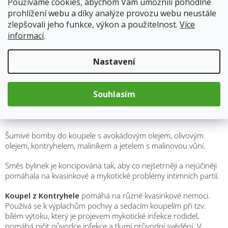
Používáme cookies, abychom Vám umožnili pohodlné
Přidat do košíku
prohlížení webu a díky analýze provozu webu neustále
zlepšovali jeho funkce, výkon a použitelnost.
Více
informací
.
Kód produktu:
7145
Kategorie
:
Přírodní koupele
Nastavení
Hmotnost
:
1.5 kg
Souhlasím
Popis
Šumivé bomby do koupele s avokádovým olejem, olivovým
olejem, kontryhelem, maliníkem a jetelem s malinovou vůní.
Směs bylinek je koncipována tak, aby co nejšetrněji a nejúčiněji
pomáhala na kvasinkové a mykotické problémy intimních partií.
Koupel z Kontryhele
pomáhá na různé kvasinkové nemoci.
Používá se k výplachům pochvy a sedacím koupelím při tzv.
bílém výtoku, který je projevem mykotické infekce rodidel,
pomáhá ničit původce infekce a tlumí průvodní svědění. V