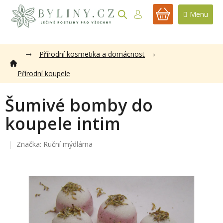
Přejít
na
NÁKUPNÍ
obsah
KOŠÍK
Přírodní kosmetika a domácnost
Přírodní koupele
Šumivé bomby do
koupele intim
Značka:
Ruční mýdlárna