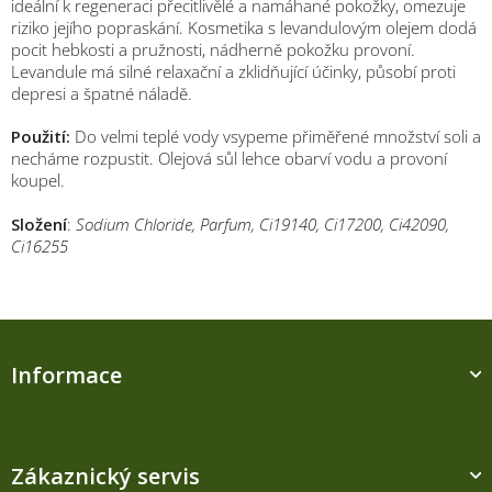
ideální k regeneraci přecitlivělé a namáhané pokožky, omezuje
riziko jejího popraskání. Kosmetika s levandulovým olejem dodá
pocit hebkosti a pružnosti, nádherně pokožku provoní.
Levandule má silné relaxační a zklidňující účinky, působí proti
depresi a špatné náladě.
Použití:
Do velmi teplé vody vsypeme přiměřené množství soli a
necháme rozpustit. Olejová sůl lehce obarví vodu a provoní
koupel.
Složení
:
Sodium Chloride, Parfum, Ci19140, Ci17200, Ci42090,
Ci16255
Z
á
Informace
p
a
t
í
Zákaznický servis