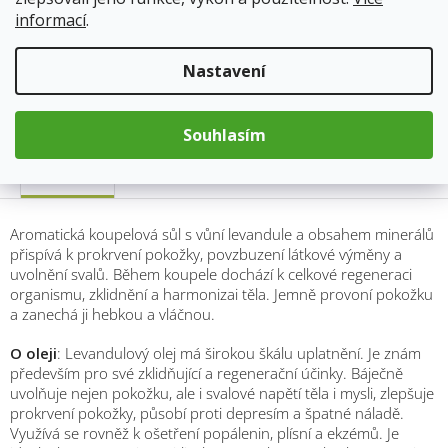
informací
.
Kód produktu:
7718
Kategorie
:
Přírodní kosmetika a domácnost
Nastavení
Hmotnost
:
1.2 kg
Souhlasím
Popis
Aromatická koupelová sůl s vůní levandule a obsahem minerálů
přispívá k prokrvení pokožky, povzbuzení látkové výměny a
uvolnění svalů. Během koupele dochází k celkové regeneraci
organismu, zklidnění a harmonizai těla. Jemně provoní pokožku
a zanechá ji hebkou a vláčnou.
O oleji
: Levandulový olej má širokou škálu uplatnění. Je znám
především pro své zklidňující a regenerační účinky. Báječně
uvolňuje nejen pokožku, ale i svalové napětí těla i mysli, zlepšuje
prokrvení pokožky, působí proti depresím a špatné náladě.
Využívá se rovněž k ošetření popálenin, plísní a ekzémů. Je