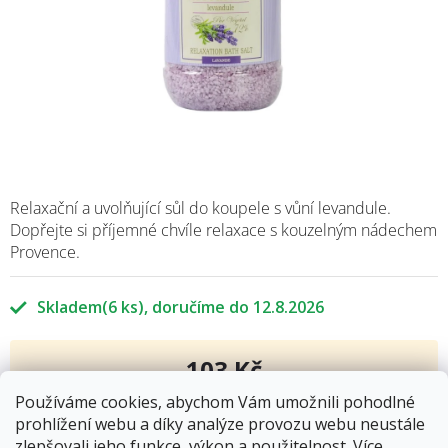
Relaxační a uvolňující sůl do koupele s vůní levandule.
Dopřejte si příjemné chvíle relaxace s kouzelným nádechem
Provence.
Skladem
(6 ks)
12.8.2026
103 Kč
Měrná
Používáme cookies, abychom Vám umožnili pohodlné
cena:
Přidat do košíku
prohlížení webu a díky analýze provozu webu neustále
zlepšovali jeho funkce, výkon a použitelnost.
Více