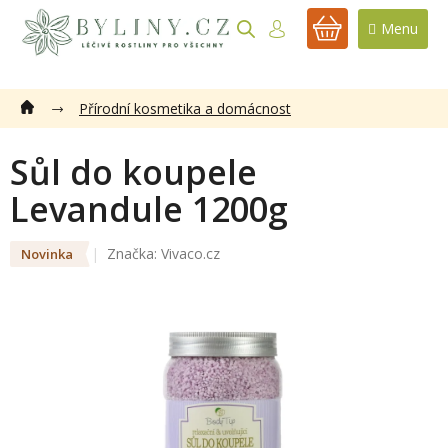
Přejít
na
NÁKUPNÍ
obsah
KOŠÍK
Přírodní kosmetika a domácnost
Sůl do koupele
Levandule 1200g
Značka:
Vivaco.cz
Novinka