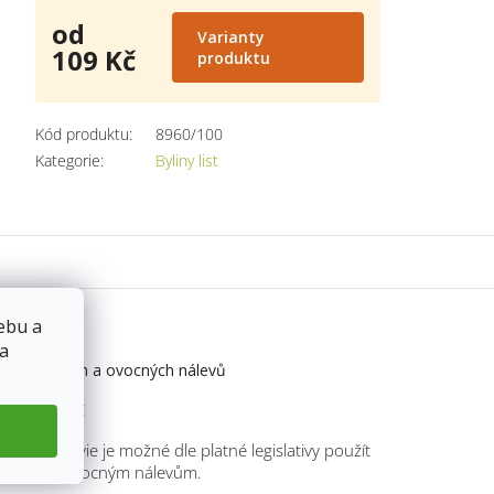
od
Varianty
109 Kč
produktu
Měrná
cena:
Kód produktu:
8960/100
Kategorie
:
Byliny list
ebu a
nky
 a
ení bylinných a ovocných nálevů
žití:
nálev
í:
Listy stevie je možné dle platné legislativy použít
linným a ovocným nálevům.