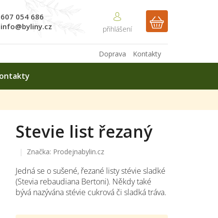
607 054 686
NÁKUPNÍ
info@byliny.cz
KOŠÍK
Doprava
Kontakty
ontakty
Stevie list řezaný
Značka:
Prodejnabylin.cz
Jedná se o sušené, řezané listy stévie sladké
(Stevia rebaudiana Bertoni). Někdy také
bývá nazývána stévie cukrová či sladká tráva.