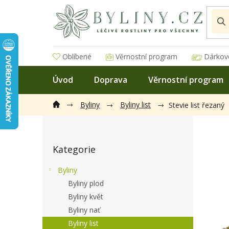
Přejít
na
obsah
Oblíbené
Věrnostní program
Dárkov
Úvod
Doprava
Věrnostní program
Byliny
Byliny list
Stevie list řezaný
P
o
Přeskočit
s
Kategorie
kategorie
t
r
Byliny
a
Byliny plod
n
Byliny květ
n
í
Byliny nať
p
Byliny list