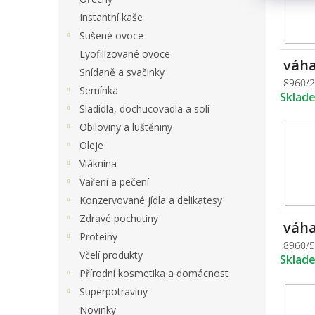
Instantní kaše
Sušené ovoce
Lyofilizované ovoce
váha
Snídaně a svačinky
8960/
Semínka
Sklad
Sladidla, dochucovadla a soli
Obiloviny a luštěniny
Oleje
Vláknina
Vaření a pečení
Konzervované jídla a delikatesy
Zdravé pochutiny
váha
Proteiny
8960/
Včelí produkty
Sklad
Přírodní kosmetika a domácnost
Superpotraviny
Novinky