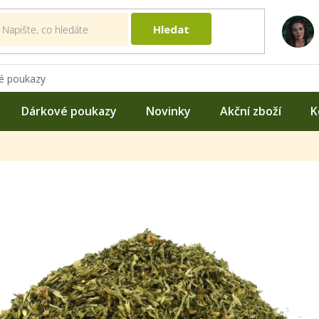
Hledat
é poukazy
Dárkové poukazy
Novinky
Akční zboží
K