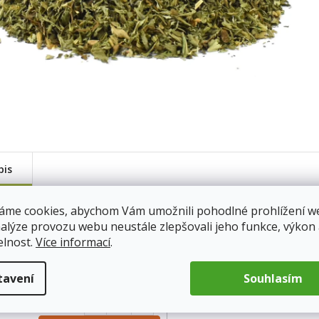
pis
áme cookies, abychom Vám umožnili pohodlné prohlížení w
Stevie úči
: 100g
nalýze provozu webu neustále zlepšovali jeho funkce, výkon
100
oslaz
elnost.
Více informací
.
em
13.8.2026
Způsob pou
109 Kč
tavení
Souhlasím
Upozorněn
pouze k by