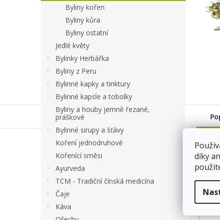
a
Byliny kořen
n
Byliny kůra
e
Byliny ostatní
l
Jedlé květy
Bylinky Herbářka
Byliny z Peru
Bylinné kapky a tinktury
Bylinné kapsle a tobolky
Byliny a houby jemně řezané,
Po
práškové
Bylinné sirupy a šťávy
Koření jednodruhové
Použív
váha
Kořenící směsi
díky a
8960/
použit
Ayurveda
Sklad
TCM - Tradiční čínská medicína
Nas
Čaje
Káva
Ořechy