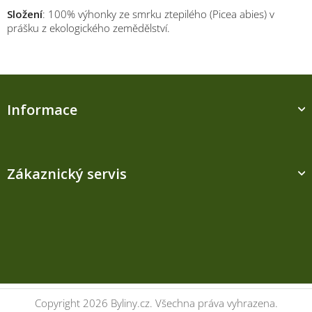
Složení
: 100% výhonky ze smrku ztepilého (Picea abies) v
prášku z ekologického zemědělství.
Z
á
Informace
p
a
t
í
Zákaznický servis
Kontakt
Copyright 2026
Byliny.cz
. Všechna práva vyhrazena.