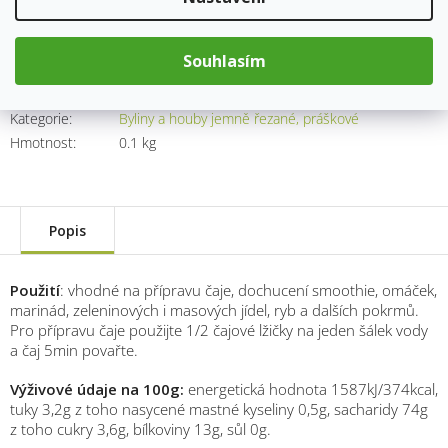
cena:
Přidat do košíku
Souhlasím
Kód produktu:
8149
Kategorie
:
Byliny a houby jemně řezané, práškové
Hmotnost
:
0.1 kg
Popis
Použití
: vhodné na přípravu čaje, dochucení smoothie, omáček,
marinád, zeleninových i masových jídel, ryb a dalších pokrmů.
Pro přípravu čaje použijte 1/2 čajové lžičky na jeden šálek vody
a čaj 5min povařte.
Výživové údaje na 100g:
energetická hodnota 1587kJ/374kcal,
tuky 3,2g z toho nasycené mastné kyseliny 0,5g, sacharidy 74g
z toho cukry 3,6g, bílkoviny 13g, sůl 0g.