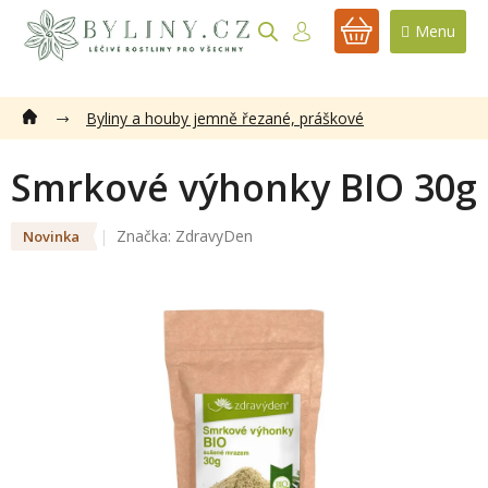
Přejít
na
NÁKUPNÍ
obsah
KOŠÍK
Byliny a houby jemně řezané, práškové
Smrkové výhonky BIO 30g
Značka:
ZdravyDen
Novinka