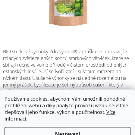
BIO smrkové výhonky Zdravý den® v prášku se připravují z
mladých světlezelených konců smrkových větviček, které se
sbírají ručně ve volné přírodě v čistém prostředí odlehlých
estonských lesů. Suší se lyofilizací - sušením mrazem při
nízkém tlaku. Usušené výhonky se následně rozemelou na
jemný prášek. Lyofilizace je šetrný způsob sušení, který v
prášku zachovává všechny obsažené živiny.
Používáme cookies, abychom Vám umožnili pohodlné
prohlížení webu a díky analýze provozu webu neustále
Skladem
(4 ks)
13.8.2026
zlepšovali jeho funkce, výkon a použitelnost.
Více
informací
.
189 Kč
Měrná
Nastavení