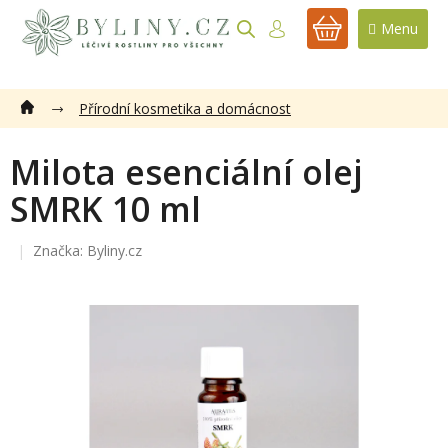
Přejít
na
NÁKUPNÍ
obsah
KOŠÍK
Přírodní kosmetika a domácnost
Milota esenciální olej
SMRK 10 ml
Značka:
Byliny.cz