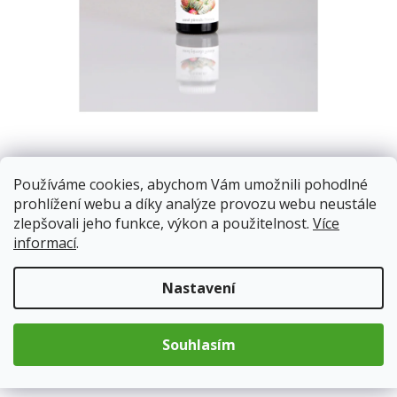
Používáme cookies, abychom Vám umožnili pohodlné
Skladem
13.8.2026
prohlížení webu a díky analýze provozu webu neustále
zlepšovali jeho funkce, výkon a použitelnost.
Více
informací
.
79 Kč
Měrná
cena:
Nastavení
Přidat do košíku
Souhlasím
Kód produktu:
835
Kategorie
:
Přírodní kosmetika a domácnost