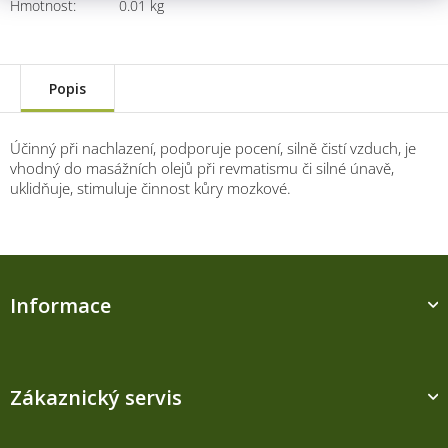
Hmotnost
:
0.01 kg
Popis
Účinný při nachlazení, podporuje pocení, silně čistí vzduch, je
vhodný do masážních olejů při revmatismu či silné únavě,
uklidňuje, stimuluje činnost kůry mozkové.
Z
á
Informace
p
a
t
í
Zákaznický servis