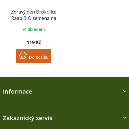
Zdravý den Brokolice
Raab BIO semena na
klíčení 200 g
Skladem
119 Kč
Do košíku
Z
á
Informace
p
a
t
í
Zákaznický servis
M