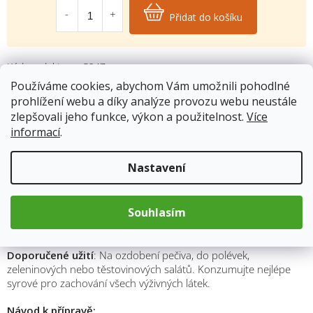
cena:
Přidat do košíku
Kód produktu:
5247
Kategorie
:
Semena na klíčení
Používáme cookies, abychom Vám umožnili pohodlné
Hmotnost
:
0.2 kg
prohlížení webu a díky analýze provozu webu neustále
zlepšovali jeho funkce, výkon a použitelnost.
Více
informací
.
Popis
Nastavení
Složení
: Semena brokolice Raab (
Brassica Rapa Cymosa
), ředkve
Souhlasím
čínské růžové (
Raphanus Sativus
), jetele (
Trifolium spp
) z
ekologického zemědělství.
Doporučené užití
: Na ozdobení pečiva, do polévek,
zeleninových nebo těstovinových salátů. Konzumujte nejlépe
syrové pro zachování všech výživných látek.
Návod k přípravě: