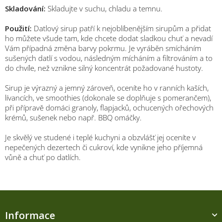
Skladování:
Skladujte v suchu, chladu a temnu.
Použití:
Datlový sirup patří k nejoblíbenějším sirupům a přidat
ho můžete všude tam, kde chcete dodat sladkou chuť a nevadí
Vám případná změna barvy pokrmu. Je vyráběn smícháním
sušených datlí s vodou, následným mícháním a filtrováním a to
do chvíle, než vznikne silný koncentrát požadované hustoty.
Sirup je výrazný a jemný zároveň, oceníte ho v ranních kaších,
lívancích, ve smoothies (dokonale se doplňuje s pomerančem),
při přípravě domáci granoly, flapjacků, ochucených ořechových
krémů, sušenek nebo např. BBQ omáčky.
Je skvělý ve studené i teplé kuchyni a obzvlášť jej oceníte v
nepečených dezertech či cukroví, kde vynikne jeho příjemná
vůně a chuť po datlích.
Z
á
Informace
p