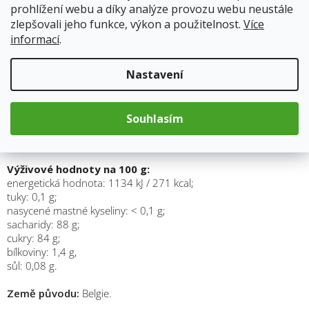
prohlížení webu a díky analýze provozu webu neustále
Kategorie
:
Sirupy a topping
zlepšovali jeho funkce, výkon a použitelnost.
Více
Hmotnost
:
0.33 kg
informací
.
Položka byla vyprodána…
Nastavení
Popis
Souhlasím
Složení:
koncentrát datlové šťávy BIO.
Výživové hodnoty na 100 g:
energetická hodnota: 1134 kJ / 271 kcal;
tuky: 0,1 g;
nasycené mastné kyseliny: < 0,1 g;
sacharidy: 88 g;
cukry: 84 g;
bílkoviny: 1,4 g,
sůl: 0,08 g.
Země původu:
Belgie.