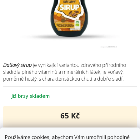
Datlový sirup
je vynikající variantou zdravého přírodního
sladidla plného vitamínů a minerálních látek, je voňavý,
poměrně hustý, s charakteristickou chutí a dobře sladí.
Již brzy skladem
65 Kč
Měrná
cena:
Používáme cookies, abychom Vám umožnili pohodlné
Kód produktu:
9281