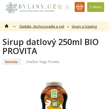
Přejít
na
NÁKUPNÍ
obsah
KOŠÍK
Sladidla, dochucovadla a soli
Sirupy a topping
Sirup datlový 250ml BIO
PROVITA
Značka:
Vega Provita
Novinka