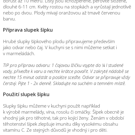
dorůst až 10 metrů. Listy jsou lichozpeřené, pérovitě složené,
dlouhé 6-11 cm. Květy rostou na stopkách a vyrůstají jednotlivě
nebo po dvou. Plody mívají oranžovou až tmavě červenou
barvu.
Příprava slupek šípku
Hrubé slupky šípkového plodu připravujeme především
jako odvar nebo čaj. V kuchyni se s nimi můžeme setkat i
v marmeládách.
TIP pro přípravu odvaru:
1 čajovou lžičku vsypte do ¼ l studené
vody, přiveďte k varu a nechte krátce povařit. V zakryté nádobě se
nechte 15 minut odstát a posléze sceďte. Odvar se připravuje vždy
čerstvý. Pijte 1 - 2x denně. Skladujte na suchém a temném místě.
Použití slupek šípku
Slupky šípku můžeme v kuchyni použít například
k výrobě marmelády, vína, rosolu či omáčky. Šípek obecně je
vhodný jak pro těhotné, tak pro kojící ženy. Ženám v období
těhotenství šípek zlepšuje imunitu díky vysokému obsahu
vitamínu C. Ze stejných důvodů je vhodný i pro děti.