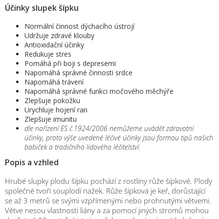
Účinky slupek šípku
Normální činnost dýchacího ústrojí
Udržuje zdravé klouby
Antioxidační účinky
Redukuje stres
Pomáhá při boji s depresemi
Napomáhá správné činnosti srdce
Napomáhá trávení
Napomáhá správné funkci močového měchýře
Zlepšuje pokožku
Urychluje hojení ran
Zlepšuje imunitu
dle nařízení ES č.1924/2006 nemůžeme uvádět zdravotní
účinky, proto výše uvedené léčivé účinky jsou formou tipů našich
babiček a tradičního lidového léčitelství.
Popis a vzhled
Hrubé slupky plodu šípku pochází z rostliny růže šípkové. Plody
společné tvoří souplodí nažek. Růže šípková je keř, dorůstající
se až 3 metrů se svými vzpřímenými nebo prohnutými větvemi.
Větve nesou vlastnosti liány a za pomocí jiných stromů mohou