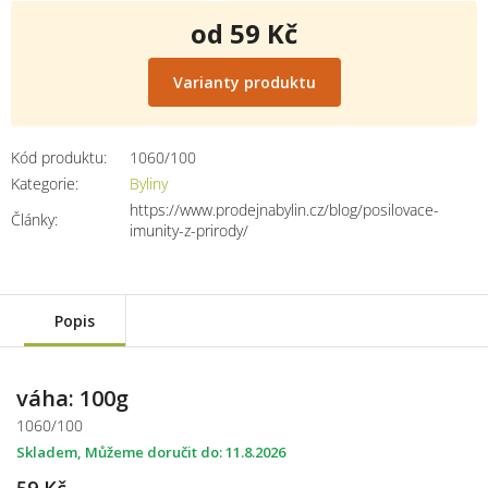
od
59 Kč
Měrná
cena:
Varianty produktu
Kód produktu:
1060/100
Kategorie
:
Byliny
https://www.prodejnabylin.cz/blog/posilovace-
Články
:
imunity-z-prirody/
Popis
váha: 100g
1060/100
Skladem
11.8.2026
59 Kč