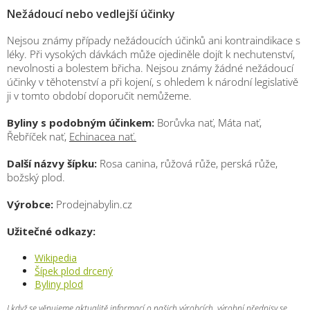
Nežádoucí nebo vedlejší účinky
Nejsou známy případy nežádoucích účinků ani kontraindikace s
léky. Při vysokých dávkách může ojediněle dojít k nechutenství,
nevolnosti a bolestem břicha. Nejsou známy žádné nežádoucí
účinky v těhotenství a při kojení, s ohledem k národní legislativě
ji v tomto období doporučit nemůžeme.
Byliny s podobným účinkem:
Borůvka nať, Máta nať,
Řebříček nať,
Echinacea nať.
Další názvy šípku:
Rosa canina, růžová růže, perská růže,
božský plod.
Výrobce:
Prodejnabylin.cz
Užitečné odkazy:
Wikipedia
Šípek plod drcený
Byliny plod
I když se věnujeme aktualitě informací o našich výrobcích, výrobní předpisy se