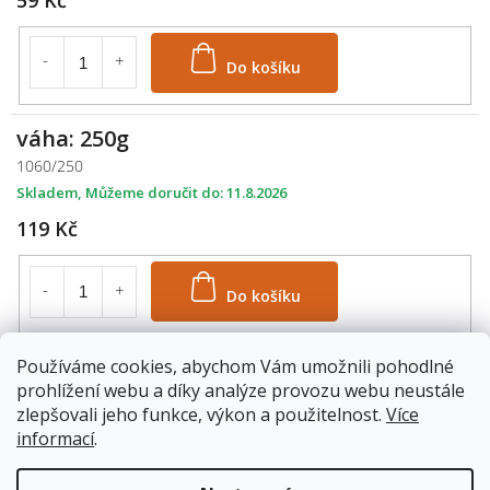
Do košíku
váha: 250g
1060/250
Skladem
11.8.2026
119 Kč
Do košíku
váha: 500g
Používáme cookies, abychom Vám umožnili pohodlné
prohlížení webu a díky analýze provozu webu neustále
1060/500
zlepšovali jeho funkce, výkon a použitelnost.
Více
Skladem
11.8.2026
informací
.
229 Kč