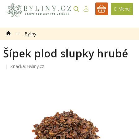
Přejít
na
NÁKUPNÍ
obsah
KOŠÍK
Byliny
Šípek plod slupky hrubé
Značka:
Byliny.cz