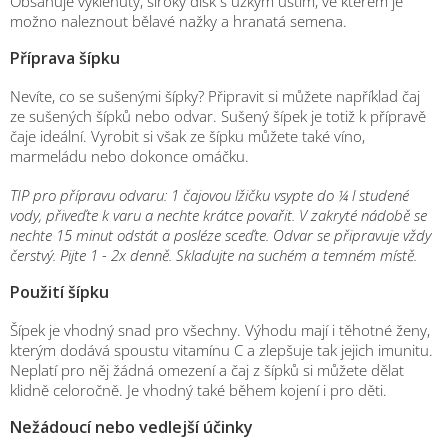
Obsahuje vyklenutý, široký disk s úzkým ústím, ve kterém je
možno naleznout bělavé nažky a hranatá semena.
Příprava šípku
Nevíte, co se sušenými šípky? Připravit si můžete například čaj
ze sušených šípků nebo odvar. Sušený šípek je totiž k přípravě
čaje ideální. Vyrobit si však ze šípku můžete také víno,
marmeládu nebo dokonce omáčku.
TIP pro přípravu odvaru:
1 čajovou lžičku vsypte do ¼ l studené
vody, přiveďte k varu a nechte krátce povařit. V zakryté nádobě se
nechte 15 minut odstát a posléze sceďte. Odvar se připravuje vždy
čerstvý. Pijte 1 - 2x denně. Skladujte na suchém a temném místě.
Použití šípku
Šípek je vhodný snad pro všechny. Výhodu mají i těhotné ženy,
kterým dodává spoustu vitamínu C a zlepšuje tak jejich imunitu.
Neplatí pro něj žádná omezení a čaj z šípků si můžete dělat
klidně celoročně. Je vhodný také během kojení i pro děti.
Nežádoucí nebo vedlejší účinky