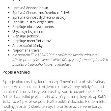
Správná činnost ledvin
Správná činnost močového měchýře
Správná činnost dýchacího ústrojí
Stabilizuje stav organismu
Zlepšuje obranyschopnost
Urychluje hojení ran
Zlepšuje pokožku
Zlepšuje mentální zdraví
Antioxidační účinky
Napomáhá trávení
dle nařízení ES č.1924/2006 nemůžeme uvádět zdravotní
účinky, proto výše uvedené léčivé účinky jsou formou tipů našich
babiček a tradičního lidového léčitelství.
Popis a vzhled
Šípek je plod rostliny, která má vzpřímené nebo převislé větve,
na kterých se nachází trní. Jeho dlouhé výhony někdy šplhají i
na okolní stromy. Listy této rostliny jsou lichozpeřené, 5 až 7
četné. Tvar lístků je elipsovitý až vejčitý a mají pilový okraj. Kališní
lístky růže šípkové se po odkvětu odklání dozadu. Plodem této
rostliny je známý šípek, ten bývá oranžové až červené barvy.