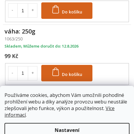
Do košíku
váha: 250g
1063/250
Skladem
12.8.2026
99 Kč
Do košíku
váha: 500g
Používáme cookies, abychom Vám umožnili pohodlné
prohlížení webu a díky analýze provozu webu neustále
1063/500
zlepšovali jeho funkce, výkon a použitelnost.
Více
Skladem
12.8.2026
informací
.
169 Kč
Nastavení