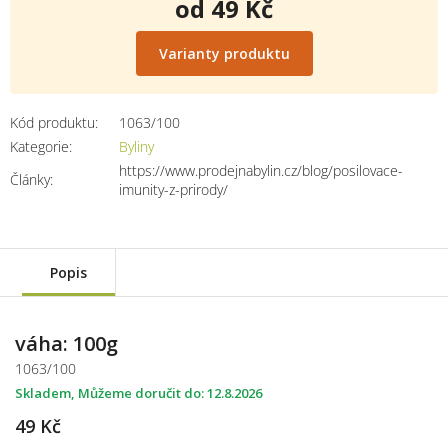
od
49 Kč
Měrná
cena:
Varianty produktu
Kód produktu:
1063/100
Kategorie
:
Byliny
https://www.prodejnabylin.cz/blog/posilovace-
Články
:
imunity-z-prirody/
Popis
váha: 100g
1063/100
Skladem
12.8.2026
49 Kč