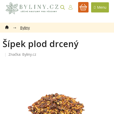
Přejít
na
NÁKUPNÍ
obsah
KOŠÍK
Byliny
Šípek plod drcený
Značka:
Byliny.cz