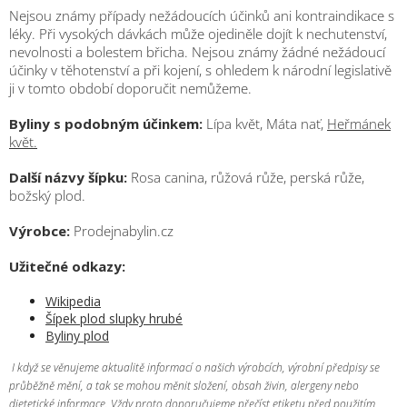
Nejsou známy případy nežádoucích účinků ani kontraindikace s
léky. Při vysokých dávkách může ojediněle dojít k nechutenství,
nevolnosti a bolestem břicha. Nejsou známy žádné nežádoucí
účinky v těhotenství a při kojení, s ohledem k národní legislativě
ji v tomto období doporučit nemůžeme.
Byliny s podobným účinkem:
Lípa květ, Máta nať,
Heřmánek
květ.
Další názvy šípku:
Rosa canina, růžová růže, perská růže,
božský plod.
Výrobce:
Prodejnabylin.cz
Užitečné odkazy:
Wikipedia
Šípek plod slupky hrubé
Byliny plod
I když se věnujeme aktualitě informací o našich výrobcích, výrobní předpisy se
průběžně mění, a tak se mohou měnit složení, obsah živin, alergeny nebo
dietetické informace. Vždy proto doporučujeme přečíst etiketu před použitím