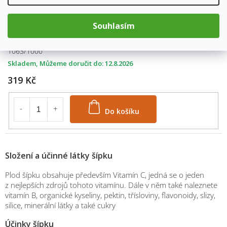
Do košíku
Souhlasím
váha: 1000g
1063/1000
Skladem
12.8.2026
319 Kč
Do košíku
Složení a účinné látky šípku
Plod šípku obsahuje především Vitamín C, jedná se o jeden
z nejlepších zdrojů tohoto vitamínu. Dále v něm také naleznete
vitamín B, organické kyseliny, pektin, třísloviny, flavonoidy, slizy,
silice, minerální látky a také cukry
Účinky šípku
M