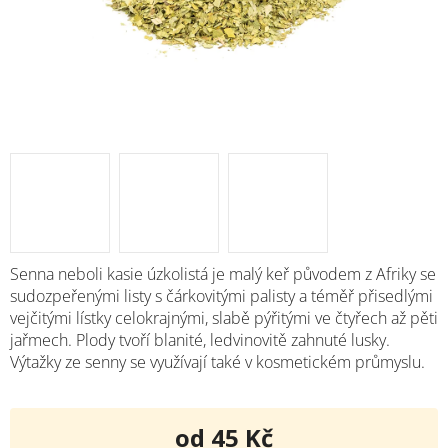
Senna neboli kasie úzkolistá je malý keř původem z Afriky se
sudozpeřenými listy s čárkovitými palisty a téměř přisedlými
vejčitými lístky celokrajnými, slabě pýřitými ve čtyřech až pěti
jařmech. Plody tvoří blanité, ledvinovitě zahnuté lusky.
Výtažky ze senny se využívají také v kosmetickém průmyslu.
od
45 Kč