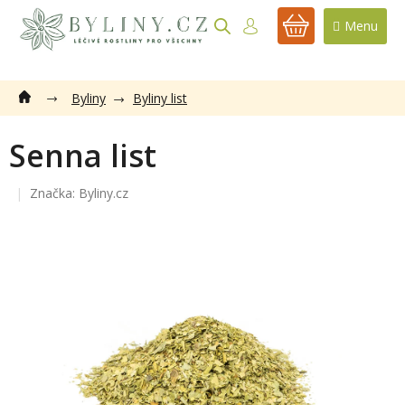
Přejít
na
NÁKUPNÍ
obsah
KOŠÍK
Byliny
Byliny list
Senna list
Značka:
Byliny.cz