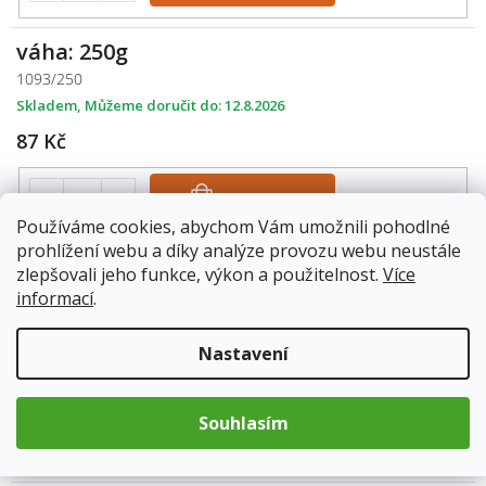
váha: 250g
1093/250
Skladem
12.8.2026
87 Kč
Do košíku
Používáme cookies, abychom Vám umožnili pohodlné
prohlížení webu a díky analýze provozu webu neustále
zlepšovali jeho funkce, výkon a použitelnost.
Více
váha: 500g
informací
.
1093/500
Skladem
12.8.2026
Nastavení
155 Kč
Souhlasím
Do košíku