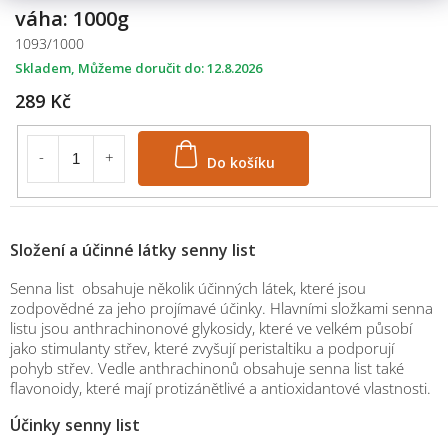
váha: 1000g
1093/1000
Skladem
12.8.2026
289 Kč
Do košíku
Složení a účinné látky senny list
Senna list obsahuje několik účinných látek, které jsou
zodpovědné za jeho projímavé účinky. Hlavními složkami senna
listu jsou anthrachinonové glykosidy, které ve velkém působí
jako stimulanty střev, které zvyšují peristaltiku a podporují
pohyb střev. Vedle anthrachinonů obsahuje senna list také
flavonoidy, které mají protizánětlivé a antioxidantové vlastnosti.
Účinky senny list
M