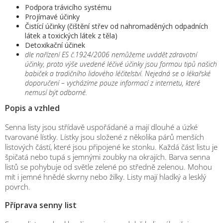
Podpora trávicího systému
Projímavé účinky
Čistící účinky (čištění střev od nahromaděných odpadních
látek a toxických látek z těla)
Detoxikační účinek
dle nařízení ES č.1924/2006 nemůžeme uvádět zdravotní
účinky, proto výše uvedené léčivé účinky jsou formou tipů našich
babiček a tradičního lidového léčitelství. Nejedná se o lékařské
doporučení – vycházíme pouze informací z internetu, které
nemusí být odborné.
Popis a vzhled
Senna listy jsou střídavě uspořádané a mají dlouhé a úzké
tvarované lístky. Lístky jsou složené z několika párů menších
listových částí, které jsou připojené ke stonku. Každá část listu je
špičatá nebo tupá s jemnými zoubky na okrajích. Barva senna
listů se pohybuje od světle zelené po středně zelenou. Mohou
mít i jemné hnědé skvrny nebo žilky. Listy mají hladký a lesklý
povrch.
Příprava senny list