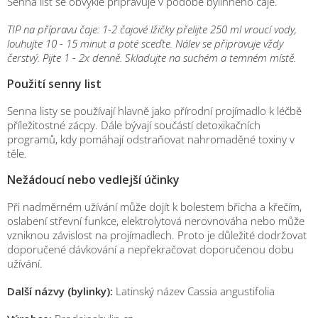
Senna list se obvykle připravuje v podobě bylinného čaje.
TIP na přípravu čaje: 1-2 čajové lžičky přelijte 250 ml vroucí vody,
louhujte 10 - 15 minut a poté sceďte. Nálev se připravuje vždy
čerstvý. Pijte 1 - 2x denně. Skladujte na suchém a temném místě.
Použití senny list
Senna listy se používají hlavně jako přírodní projímadlo k léčbě
příležitostné zácpy. Dále bývají součástí detoxikačních
programů, kdy pomáhají odstraňovat nahromaděné toxiny v
těle.
Nežádoucí nebo vedlejší účinky
Při nadměrném užívání může dojít k bolestem břicha a křečím,
oslabení střevní funkce, elektrolytová nerovnováha nebo může
vzniknou závislost na projímadlech. Proto je důležité dodržovat
doporučené dávkování a nepřekračovat doporučenou dobu
užívání.
Další názvy (bylinky):
Latinský název Cassia angustifolia