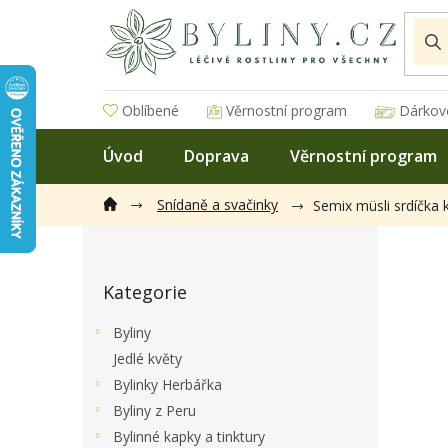
Přejít
na
obsah
Oblíbené
Věrnostní program
Dárkov
Úvod
Doprava
Věrnostní program
Snídaně a svačinky
Semix müsli srdíčka
P
o
Přeskočit
s
Kategorie
kategorie
t
r
Byliny
a
Jedlé květy
n
Bylinky Herbářka
n
í
Byliny z Peru
p
Bylinné kapky a tinktury