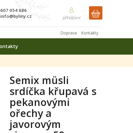
607 054 686
NÁKUPNÍ
info@byliny.cz
KOŠÍK
Doprava
Kontakty
ontakty
Semix müsli
srdíčka křupavá s
pekanovými
ořechy a
javorovým