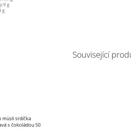
ny:9 g
4 g
Související prod
 müsli srdíčka
avá s čokoládou 50