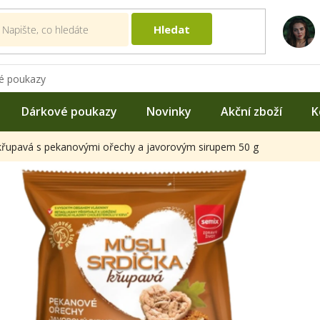
Hledat
é poukazy
Dárkové poukazy
Novinky
Akční zboží
K
 křupavá s pekanovými ořechy a javorovým sirupem 50 g