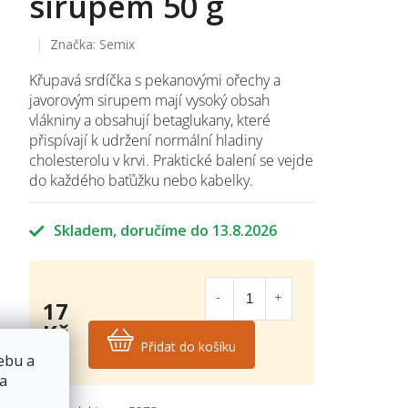
sirupem 50 g
Značka:
Semix
Křupavá srdíčka s pekanovými ořechy a
javorovým sirupem mají vysoký obsah
vlákniny a obsahují betaglukany,
které
přispívají k udržení normální hladiny
cholesterolu v krvi. Praktické balení se vejde
do každého baťůžku nebo kabelky.
Skladem
13.8.2026
17
Kč
Přidat do košíku
Měrná
ebu a
cena:
 a