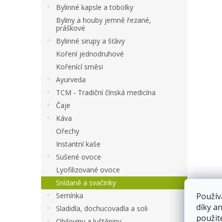
a
Bylinné kapsle a tobolky
n
Byliny a houby jemně řezané,
e
práškové
l
Bylinné sirupy a šťávy
Koření jednodruhové
Kořenící směsi
Ayurveda
TCM - Tradiční čínská medicína
Čaje
Káva
Ořechy
Instantní kaše
Sušené ovoce
Lyofilizované ovoce
Snídaně a svačinky
Semínka
Použív
díky a
Sladidla, dochucovadla a soli
použit
Obiloviny a luštěniny