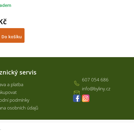
ladem
Kč
Do košíku
Kontakt
znický servis
607 054 686
va a platba
info
@
byliny.cz
akupovat
odní podmínky
na osobních údajů
.