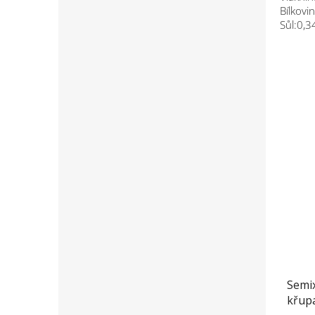
Bílkovi
Sůl:0,3
Semix
křup