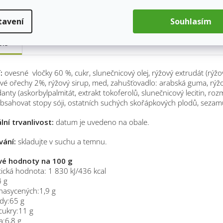
tavení
Souhlasím
pis
í:
ovesné vločky 60 %, cukr, slunečnicový olej, rýžový extrudát (rýžov
é ořechy 2%, rýžový sirup, med, zahušťovadlo: arabská guma, rýžo
danty (askorbylpalmitát, extrakt tokoferolů, slunečnicový lecitin, roz
sahovat stopy sóji, ostatních suchých skořápkových plodů, sezam
lní trvanlivost:
datum je uvedeno na obale.
vání:
skladujte v suchu a temnu.
vé hodnoty na 100 g
ická hodnota: 1 830 kJ/436 kcal
4 g
nasycených:1,9 g
dy:65 g
cukry:11 g
a:6,8 g