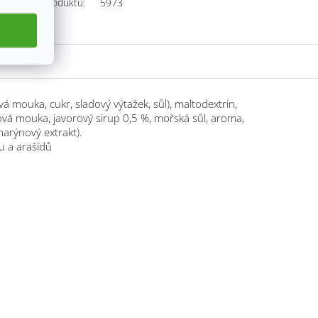
Kód produktu:
5973
á mouka, cukr, sladový výtažek, sůl), maltodextrin,
vá mouka, javorový sirup 0,5 %, mořská sůl, aroma,
marýnový extrakt).
u a arašídů