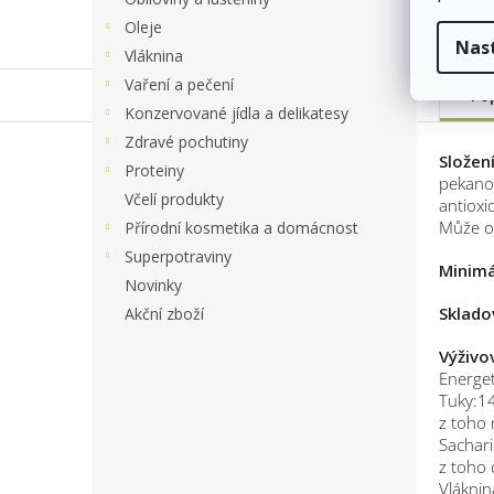
Oleje
Nas
Vláknina
Vaření a pečení
Po
Konzervované jídla a delikatesy
Zdravé pochutiny
Složen
Proteiny
pekanov
Včelí produkty
antioxi
Může ob
Přírodní kosmetika a domácnost
Superpotraviny
Minimá
Novinky
Sklado
Akční zboží
Výživo
Energet
Tuky:1
z toho 
Sachari
z toho 
Vláknin