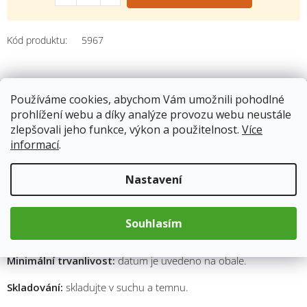
Kód produktu:
5967
Popis
Používáme cookies, abychom Vám umožnili pohodlné
prohlížení webu a díky analýze provozu webu neustále
zlepšovali jeho funkce, výkon a použitelnost.
Více
Složení:
ovesné vločky 35 %, kokos 35 %, cukr, extrudát (rýžová
informací
.
mouka, cukr, sladový výtažek, sůl), rostlinný olej (kokosový a
olivový - KO/slunečnicový - SL)*, maltodextrin, rýžový sirup,
zahušťovadlo: arabská guma, pšeničná mouka, mořská sůl,
Nastavení
antioxidanty: askorbylpalmitát, extrakt tokoferolů, rozmarýnový
extrakt a slunečnicový lecitin.
Může obsahovat stopy sóji, suchých skořápkových plodů,
Souhlasím
sezamu a oxidu siřičitého.
Minimální trvanlivost:
datum je uvedeno na obale.
Skladování:
skladujte v suchu a temnu.