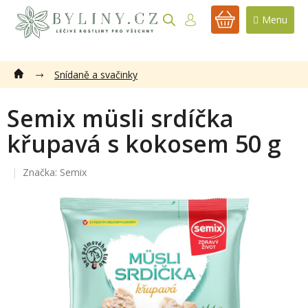
Přejít
na
NÁKUPNÍ
obsah
KOŠÍK
Snídaně a svačinky
Semix müsli srdíčka
křupavá s kokosem 50 g
Značka:
Semix