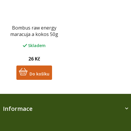
Bombus raw energy
maracuja a kokos 50g
Skladem
26 Kč
Do košíku
Z
á
Informace
p
a
t
í
M