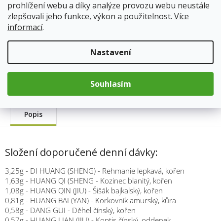
prohlížení webu a díky analýze provozu webu neustále
cena:
Přidat do košíku
zlepšovali jeho funkce, výkon a použitelnost.
Více
informací
.
Kód produktu:
369
Nastavení
Kategorie
:
TCM Bohemia
Hmotnost
:
0.033 kg
Souhlasím
Popis
Složení doporučené denní dávky:
3,25g - DI HUANG (SHENG) - Rehmanie lepkavá, kořen
1,63g - HUANG QI (SHENG - Kozinec blanitý, kořen
1,08g - HUANG QIN (JIU) - Šišák bajkalský, kořen
0,81g - HUANG BAI (YAN) - Korkovník amurský, kůra
0,58g - DANG GUI - Děhel čínský, kořen
0,57g - HUANG LIAN (JIU) - Koptis čínský, oddenek