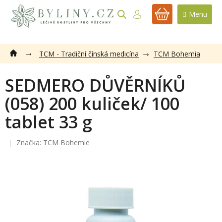
Přejít
na
NÁKUPNÍ
obsah
KOŠÍK
TCM - Tradiční čínská medicína
TCM Bohemia
SEDMERO DŮVĚRNÍKŮ
(058) 200 kuliček/ 100
tablet 33 g
Značka:
TCM Bohemie