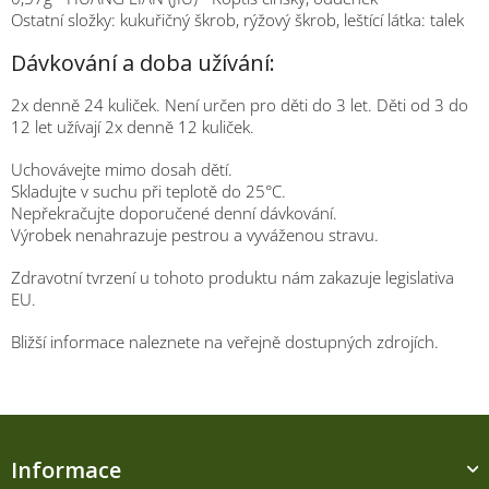
Ostatní složky: kukuřičný škrob, rýžový škrob, leštící látka: talek
Dávkování a doba užívání:
2x denně 24 kuliček. Není určen pro děti do 3 let. Děti od 3 do
12 let užívají 2x denně 12 kuliček.
Uchovávejte mimo dosah dětí.
Skladujte v suchu při teplotě do 25°C.
Nepřekračujte doporučené denní dávkování.
Výrobek nenahrazuje pestrou a vyváženou stravu.
Zdravotní tvrzení u tohoto produktu nám zakazuje legislativa
EU.
Bližší informace naleznete na veřejně dostupných zdrojích.
Z
á
Informace
p