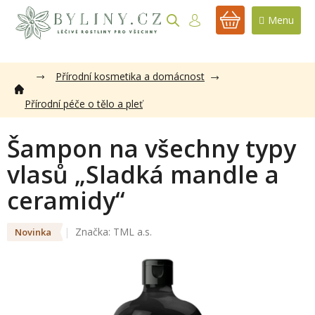
Přejít
na
NÁKUPNÍ
obsah
KOŠÍK
Přírodní kosmetika a domácnost
Přírodní péče o tělo a pleť
Šampon na všechny typy
vlasů „Sladká mandle a
ceramidy“
Značka:
TML a.s.
Novinka