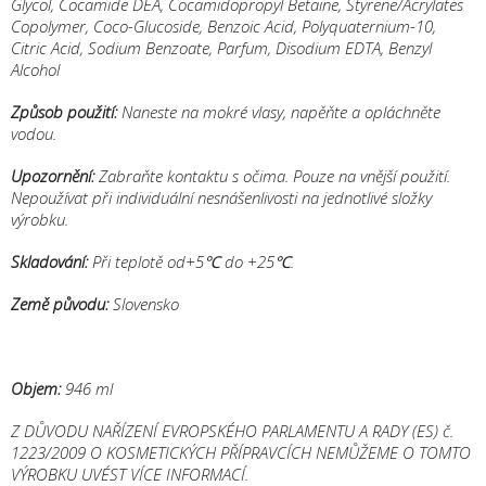
Glycol, Cocamide DEA, Cocamidopropyl Betaine, Styrene/Acrylates
Copolymer, Coco-Glucoside, Benzoic Acid, Polyquaternium-10,
Citric Acid, Sodium Benzoate, Parfum, Disodium EDTA, Benzyl
Alcohol
Způsob použití:
Naneste na mokré vlasy, napěňte a opláchněte
vodou.
Upozornění:
Zabraňte kontaktu s očima. Pouze na vnější použití.
Nepoužívat při individuální nesnášenlivosti na jednotlivé složky
výrobku.
Skladování:
Při teplotě od+5℃ do +25℃.
Země původu:
Slovensko
Objem:
946 ml
Z DŮVODU NAŘÍZENÍ EVROPSKÉHO PARLAMENTU A RADY (ES) č.
1223/2009 O KOSMETICKÝCH PŘÍPRAVCÍCH NEMŮŽEME O TOMTO
VÝROBKU UVÉST VÍCE INFORMACÍ.