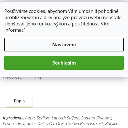
Skladem
(5 ks)
11.8.2026
Používáme cookies, abychom Vám umožnili pohodlné
prohlížení webu a díky analýze provozu webu neustále
zlepšovali jeho funkce, výkon a použitelnost.
Více
175 Kč
informací
.
Měrná
cena:
Přidat do košíku
Nastavení
Souhlasím
Kód produktu:
9080
Kategorie
:
Přírodní péče o tělo a pleť
Hmotnost
:
1 kg
Popis
Ingredients:
Aqua, Sodium Laureth Sulfate, Sodium Chloride,
Prunus Amygdalus Dulcis Oil, Oryza Sativa Bran Extract, Butylene