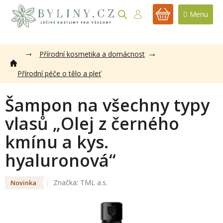
Přejít
na
NÁKUPNÍ
obsah
KOŠÍK
Přírodní kosmetika a domácnost
Přírodní péče o tělo a pleť
Šampon na všechny typy
vlasů „Olej z černého
kmínu a kys.
hyaluronová“
Značka:
TML a.s.
Novinka