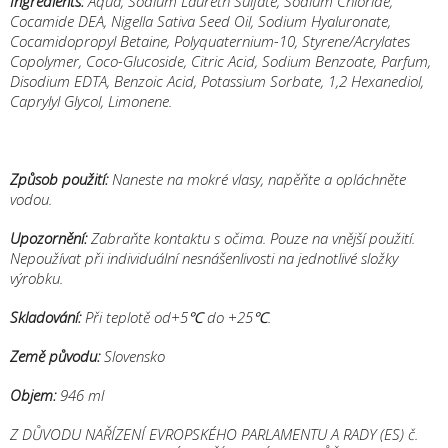
Ingredients:
Aqua, Sodium Laureth Sulfate, Sodium Chloride,
Cocamide DEA, Nigella Sativa Seed Oil, Sodium Hyaluronate,
Cocamidopropyl Betaine, Polyquaternium-10, Styrene/Acrylates
Copolymer, Coco-Glucoside, Citric Acid, Sodium Benzoate, Parfum,
Disodium EDTA, Benzoic Acid, Potassium Sorbate, 1,2 Hexanediol,
Caprylyl Glycol, Limonene.
Způsob použití:
Naneste na mokré vlasy, napěňte a opláchněte
vodou.
Upozornění:
Zabraňte kontaktu s očima. Pouze na vnější použití.
Nepoužívat při individuální nesnášenlivosti na jednotlivé složky
výrobku.
Skladování:
Při teplotě od+5℃ do +25℃.
Země původu:
Slovensko
Objem:
946 ml
Z DŮVODU NAŘÍZENÍ EVROPSKÉHO PARLAMENTU A RADY (ES) č.