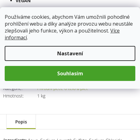
VEGAN
Používáme cookies, abychom Vám umožnili pohodlné
Skladem
(7 ks)
13.8.2026
prohlížení webu a díky analýze provozu webu neustále
zlepšovali jeho funkce, výkon a použitelnost.
Více
informací
.
175 Kč
Měrná
Nastavení
cena:
Přidat do košíku
Souhlasím
Kód produktu:
8155
Kategorie
:
Přírodní péče o tělo a pleť
Hmotnost
:
1 kg
Popis