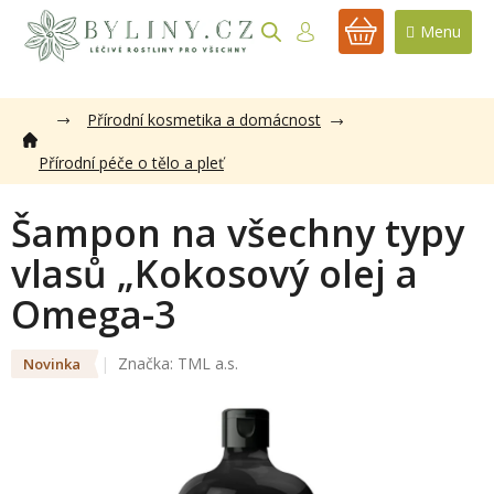
Přejít
na
NÁKUPNÍ
obsah
KOŠÍK
Přírodní kosmetika a domácnost
Přírodní péče o tělo a pleť
Šampon na všechny typy
vlasů „Kokosový olej a
Omega-3
Značka:
TML a.s.
Novinka