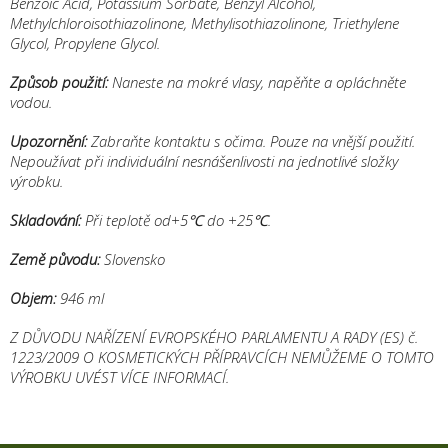
Benzoic Acid, Potassium Sorbate, Benzyl Alcohol,
Methylchloroisothiazolinone, Methylisothiazolinone, Triethylene
Glycol, Propylene Glycol.
Způsob použití:
Naneste na mokré vlasy, napěňte a opláchněte
vodou.
Upozornění:
Zabraňte kontaktu s očima. Pouze na vnější použití.
Nepoužívat při individuální nesnášenlivosti na jednotlivé složky
výrobku.
Skladování:
Při teplotě od+5℃ do +25℃.
Země původu:
Slovensko
Objem:
946 ml
Z DŮVODU NAŘÍZENÍ EVROPSKÉHO PARLAMENTU A RADY (ES) č.
1223/2009 O KOSMETICKÝCH PŘÍPRAVCÍCH NEMŮŽEME O TOMTO
VÝROBKU UVÉST VÍCE INFORMACÍ.