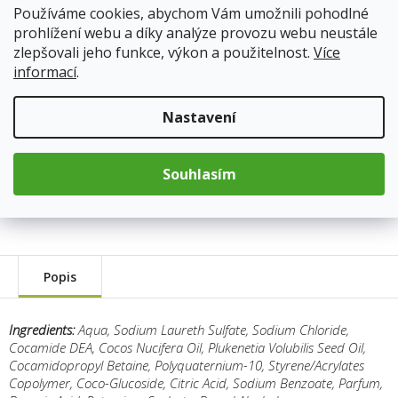
Používáme cookies, abychom Vám umožnili pohodlné
prohlížení webu a díky analýze provozu webu neustále
175 Kč
zlepšovali jeho funkce, výkon a použitelnost.
Více
Měrná
informací
.
cena:
Přidat do košíku
Nastavení
Kód produktu:
8156
Souhlasím
Kategorie
:
Přírodní péče o tělo a pleť
Hmotnost
:
1 kg
Popis
Ingredients:
Aqua, Sodium Laureth Sulfate, Sodium Chloride,
Cocamide DEA, Cocos Nucifera Oil, Plukenetia Volubilis Seed Oil,
Cocamidopropyl Betaine, Polyquaternium-10, Styrene/Acrylates
Copolymer, Coco-Glucoside, Citric Acid, Sodium Benzoate, Parfum,