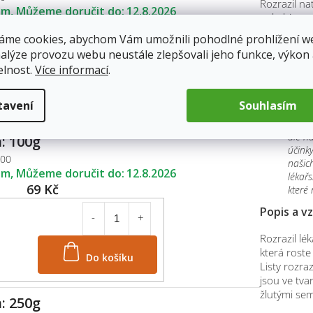
Rozrazil na
em
12.8.2026
aukubin, or
39 Kč
vosky a silic
áme cookies, abychom Vám umožnili pohodlné prohlížení w
nalýze provozu webu neustále zlepšovali jeho funkce, výkon
Účinky
elnost.
Více informací
.
podpo
Do košíku
navoz
tavení
Souhlasím
hojí 
podpo
dle n
: 100g
účinky
100
našich
em
12.8.2026
lékař
69 Kč
které
Popis a v
Rozrazil lék
Do košíku
která roste
Listy rozra
jsou ve tva
žlutými sem
: 250g