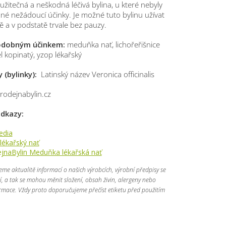
užitečná a neškodná léčivá bylina, u které nebyly
dné nežádoucí účinky. Je možné tuto bylinu užívat
 a v podstatě trvale bez pauzy.
podobným účinkem:
meduňka nať, lichořeřišnice
cel kopinatý, yzop lékařský
 (bylinky):
Latinský název Veronica officinalis
rodejnabylin.cz
 odkazy:
edia
lékařský nať
jnaBylin Meduňka lékařská nať
jeme aktualitě informací o našich výrobcích, výrobní předpisy se
 a tak se mohou měnit složení, obsah živin, alergeny nebo
ormace. Vždy proto doporučujeme přečíst etiketu před použitím