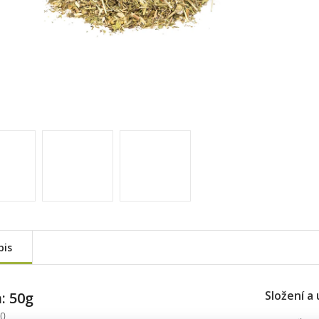
pis
Složení a 
: 50g
50