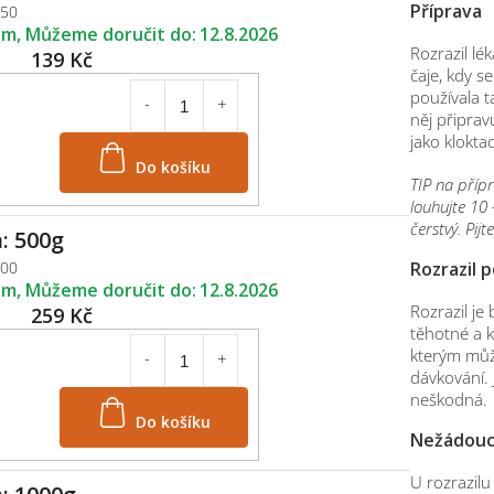
Příprava
250
em
12.8.2026
Rozrazil lé
139 Kč
čaje, kdy s
používala t
něj připrav
jako klokta
Do košíku
TIP na přípr
louhujte 10 
čerstvý. Pij
: 500g
500
Rozrazil p
em
12.8.2026
Rozrazil je
259 Kč
těhotné a ko
kterým můž
dávkování. 
neškodná.
Do košíku
Nežádoucí
U rozrazilu