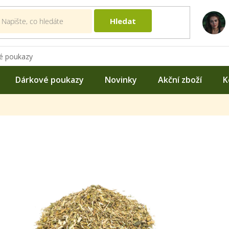
Hledat
é poukazy
Dárkové poukazy
Novinky
Akční zboží
K