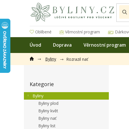
Přejít
na
obsah
Oblíbené
Věrnostní program
Dárkov
Úvod
Doprava
Věrnostní program
Byliny
Rozrazil nať
P
o
Přeskočit
s
Kategorie
kategorie
t
r
Byliny
a
Byliny plod
n
Byliny květ
n
í
Byliny nať
p
Byliny list