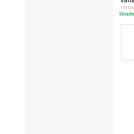
váha
1111/
Sklad