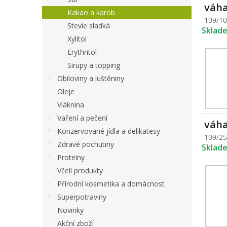
váha
Kakao a karob
109/1
Stevie sladká
Sklad
Xylitol
Erythritol
Sirupy a topping
Obiloviny a luštěniny
Oleje
Vláknina
Vaření a pečení
váha
Konzervované jídla a delikatesy
109/2
Zdravé pochutiny
Sklad
Proteiny
Včelí produkty
Přírodní kosmetika a domácnost
Superpotraviny
Novinky
Akční zboží