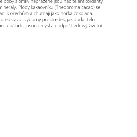
é boby zlomky nepražené jsou nabité antioxidanty,
 minerály. Plody kakaovníku (Theobroma cacao) se
adí k ořechům a chutnají jako hořká čokoláda.
ředstavují výborný prostředek, jak dodat tělu
brou náladu, jasnou mysl a podpořit zdravý životní