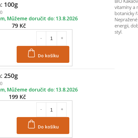
BIO Kakaov
: 100g
vitamíny a
00
botanicky ř
em
13.8.2026
Nepražené p
79 Kč
energii, do
styl.
Do košíku
: 250g
50
em
13.8.2026
199 Kč
Do košíku