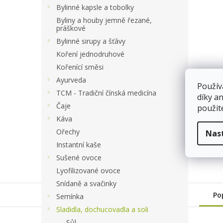
a
Bylinné kapsle a tobolky
n
Byliny a houby jemně řezané,
e
práškové
l
Bylinné sirupy a šťávy
Koření jednodruhové
Kořenící směsi
Ayurveda
Použív
TCM - Tradiční čínská medicína
díky a
Čaje
použit
Káva
Ořechy
Nas
Instantní kaše
Sušené ovoce
Lyofilizované ovoce
Snídaně a svačinky
Po
Semínka
Sladidla, dochucovadla a soli
Sůl