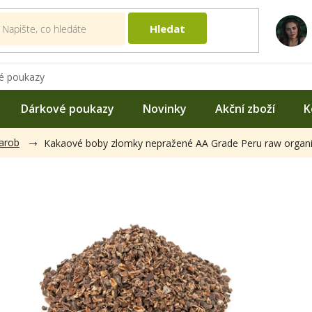
Hledat
é poukazy
Dárkové poukazy
Novinky
Akční zboží
K
arob
Kakaové boby zlomky nepražené AA Grade Peru raw organ