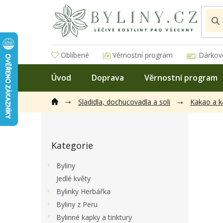
Přejít
na
obsah
Oblíbené
Věrnostní program
Dárkov
Úvod
Doprava
Věrnostní program
Sladidla, dochucovadla a soli
Kakao a k
P
o
Přeskočit
s
Kategorie
kategorie
t
r
Byliny
a
Jedlé květy
n
Bylinky Herbářka
n
í
Byliny z Peru
p
Bylinné kapky a tinktury