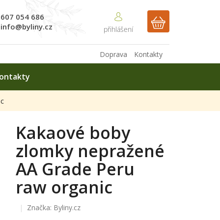
607 054 686
NÁKUPNÍ
info@byliny.cz
KOŠÍK
Doprava
Kontakty
ontakty
ic
Kakaové boby
zlomky nepražené
AA Grade Peru
raw organic
Značka:
Byliny.cz