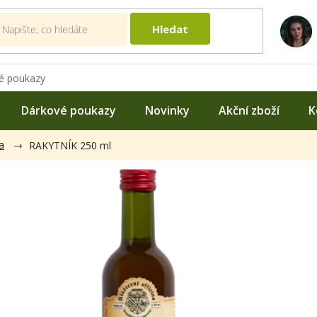
Hledat
é poukazy
Dárkové poukazy
Novinky
Akční zboží
K
a
RAKYTNÍK 250 ml