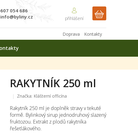
607 054 686
NÁKUPNÍ
info@byliny.cz
KOŠÍK
Doprava
Kontakty
ontakty
RAKYTNÍK 250 ml
Značka:
Klášterní officína
Rakytník 250 ml je doplněk stravy v tekuté
formě. Bylinkový sirup jednodruhový slazený
fruktozou. Extrakt z plodů rakytníka
řešetlákového.