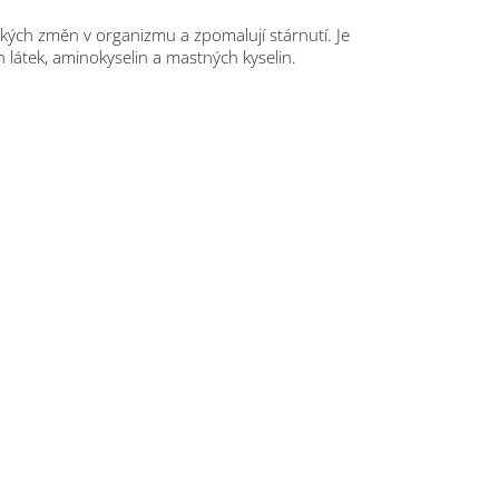
ických změn v organizmu a zpomalují stárnutí. Je
h látek, aminokyselin a mastných kyselin.