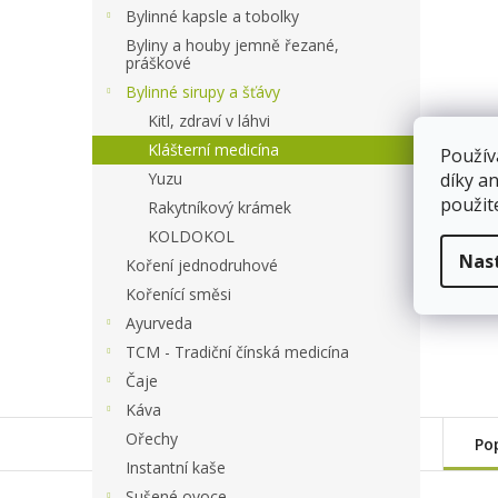
a
Bylinné kapsle a tobolky
n
Byliny a houby jemně řezané,
e
práškové
l
Bylinné sirupy a šťávy
Kitl, zdraví v láhvi
Klášterní medicína
Použív
Yuzu
díky a
použit
Rakytníkový krámek
KOLDOKOL
Nas
Koření jednodruhové
Kořenící směsi
Ayurveda
TCM - Tradiční čínská medicína
Čaje
Káva
Ořechy
Po
Instantní kaše
Sušené ovoce