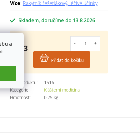
Více
:
Rakytník řešetlákový, léčivé účinky
Skladem
13.8.2026
ebu a
123
 a
Kč
Přidat do košíku
Měrná
cena:
Kód produktu:
1516
Kategorie
:
Klášterní medicína
Hmotnost
:
0.25 kg