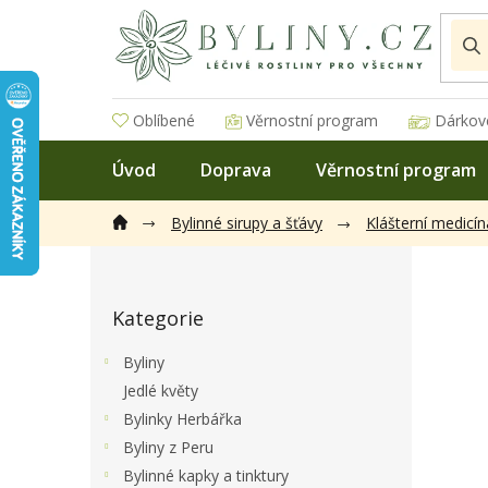
Přejít
na
obsah
Oblíbené
Věrnostní program
Dárkov
Úvod
Doprava
Věrnostní program
Bylinné sirupy a šťávy
Klášterní medicín
P
o
Přeskočit
s
Kategorie
kategorie
t
r
Byliny
a
Jedlé květy
n
Bylinky Herbářka
n
í
Byliny z Peru
p
Bylinné kapky a tinktury