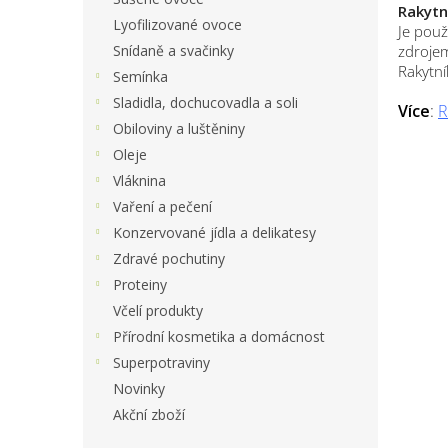
Rakytn
Lyofilizované ovoce
Je použ
Snídaně a svačinky
zdrojem
Rakytní
Semínka
Sladidla, dochucovadla a soli
Více
:
R
Obiloviny a luštěniny
Oleje
Vláknina
Vaření a pečení
Konzervované jídla a delikatesy
Zdravé pochutiny
Proteiny
Včelí produkty
Přírodní kosmetika a domácnost
Superpotraviny
Novinky
Akční zboží