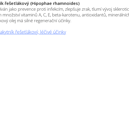
ík řešetlákový (Hipophae rhamnoides)
íván jako prevence proti infekcím, zlepšuje zrak, tlumí vývoj sklerot
 množství vitaminů A, C, E, beta-karotenu, antioxidantů, minerálníc
kový olej má silné regenerační účinky.
akytník řešetlákový, léčivé účinky