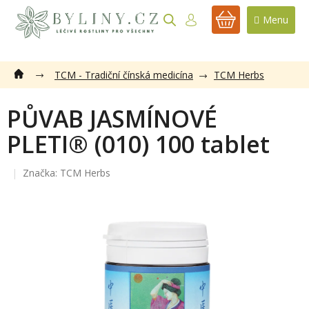
Přejít
na
NÁKUPNÍ
obsah
KOŠÍK
TCM - Tradiční čínská medicína
TCM Herbs
PŮVAB JASMÍNOVÉ
PLETI® (010) 100 tablet
Značka:
TCM Herbs