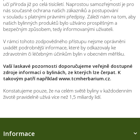
učí příroda již po celá tisíciletí. Naprostou samozřejmostí je pro
nás současně ochrana našich zákazníků a postupování
v souladu s platnými právními předpisy. Záleží nám na tom, aby
našich bylinných produktů bylo užíváno prospěšným a
bezpečným způsobem, tedy informovanými uživateli.
V rámci tohoto zodpovědného přístupu nejsme oprávněni
uvádět podrobnější informace, které by odkazovaly ke
zdravotním či léčebným účinkům bylin v obecném měřítku.
Vaší laskavé pozornosti doporučujeme veřejně dostupné
zdroje informací o bylinách, ze kterých lze čerpat. K
takovým patří například www.tcmherbarium.cz.
Konstatujeme pouze, že na celém světě byliny v každodenním
životě pravidelně užívá více než 1,5 miliardy lidí.
Z
á
Informace
p