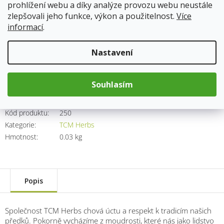
prohlížení webu a díky analýze provozu webu neustále
zlepšovali jeho funkce, výkon a použitelnost.
Více
Skladem
14.8.2026
informací
.
400 Kč
Nastavení
Měrná
cena:
Přidat do košíku
Souhlasím
Kód produktu:
250
Kategorie
:
TCM Herbs
Hmotnost
:
0.03 kg
Popis
Společnost TCM Herbs chová úctu a respekt k tradicím našich
předků. Pokorně vycházíme z moudrosti, které nás jako lidstvo