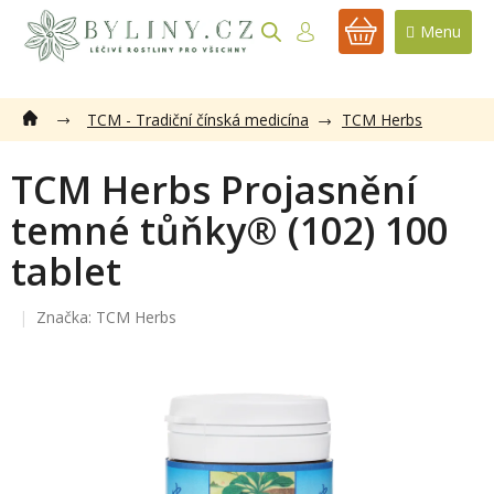
Přejít
na
NÁKUPNÍ
obsah
KOŠÍK
TCM - Tradiční čínská medicína
TCM Herbs
TCM Herbs Projasnění
temné tůňky® (102) 100
tablet
Značka:
TCM Herbs