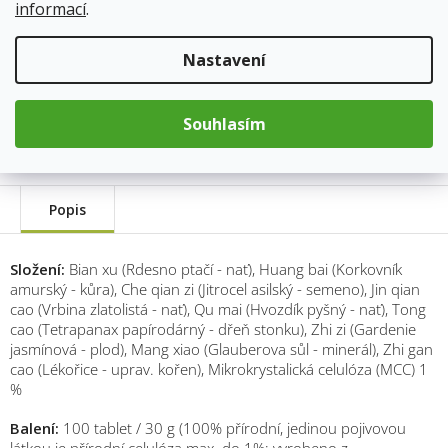
Přidat do košíku
informací
.
Nastavení
Kód produktu:
283
Kategorie
:
TCM Herbs
Hmotnost
:
0.03 kg
Souhlasím
Popis
Složení:
Bian xu (Rdesno ptačí - nať), Huang bai (Korkovník
amurský - kůra), Che qian zi (Jitrocel asilský - semeno), Jin qian
cao (Vrbina zlatolistá - nať), Qu mai (Hvozdík pyšný - nať), Tong
cao (Tetrapanax papírodárný - dřeň stonku), Zhi zi (Gardenie
jasmínová - plod), Mang xiao (Glauberova sůl - minerál), Zhi gan
cao (Lékořice - uprav. kořen), Mikrokrystalická celulóza (MCC) 1
%
Balení:
100 tablet / 30 g (100% přírodní, jedinou pojivovou
látkou je přírodní celulóza max. do 1%; vyrobeno z