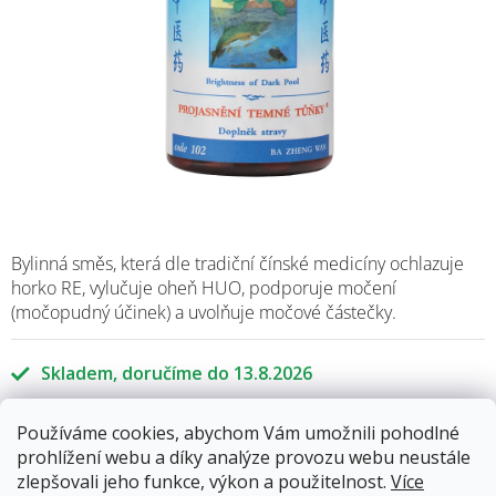
Bylinná směs, která dle tradiční čínské medicíny ochlazuje
horko RE, vylučuje oheň HUO, podporuje močení
(močopudný účinek) a uvolňuje močové částečky.
Skladem
13.8.2026
Používáme cookies, abychom Vám umožnili pohodlné
400 Kč
prohlížení webu a díky analýze provozu webu neustále
Měrná
zlepšovali jeho funkce, výkon a použitelnost.
Více
cena: