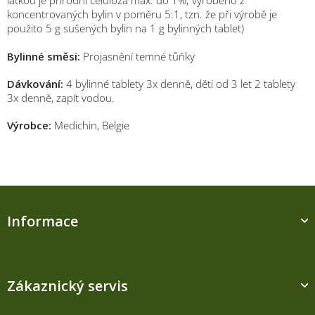
koncentrovaných bylin v poměru 5:1, tzn. že při výrobě je
použito 5 g sušených bylin na 1 g bylinných tablet)
Bylinné směsi:
Projasnění temné tůňky
Dávkování:
4 bylinné tablety 3x denně, děti od 3 let 2 tablety
3x denně, zapít vodou.
Výrobce:
Medichin, Belgie
Z
á
Informace
p
a
t
í
Zákaznický servis