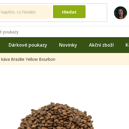
Hledat
é poukazy
Dárkové poukazy
Novinky
Akční zboží
K
 káva Brazilie Yellow Bourbon