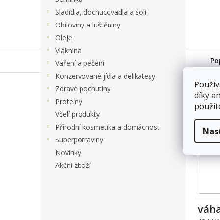
Sladidla, dochucovadla a soli
Obiloviny a luštěniny
Oleje
Vláknina
Po
Vaření a pečení
Konzervované jídla a delikatesy
Použív
Zdravé pochutiny
váha
díky a
Proteiny
použit
4944/
Včelí produkty
Sklad
Přírodní kosmetika a domácnost
Nas
Superpotraviny
Novinky
Akční zboží
váha