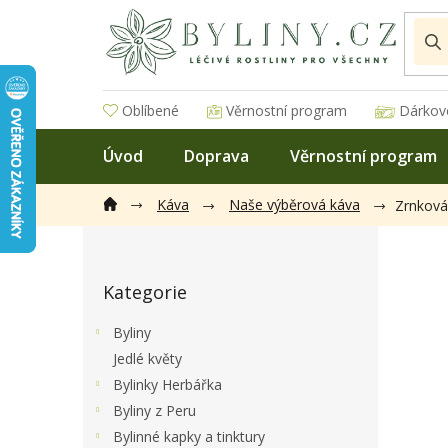
Přejít
na
obsah
Oblíbené
Věrnostní program
Dárkov
Úvod
Doprava
Věrnostní program
Káva
Naše výběrová káva
Zrnková
P
o
Přeskočit
s
Kategorie
kategorie
t
r
Byliny
a
Jedlé květy
n
Bylinky Herbářka
n
í
Byliny z Peru
p
Bylinné kapky a tinktury