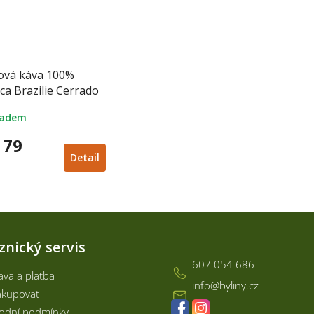
ová káva 100%
ca Brazilie Cerrado
ladem
79
Detail
Kontakt
znický servis
607 054 686
va a platba
info
@
byliny.cz
akupovat
odní podmínky