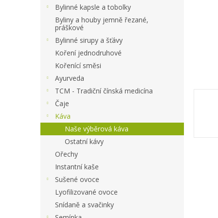
a
Bylinné kapsle a tobolky
n
Byliny a houby jemně řezané,
e
práškové
l
Bylinné sirupy a šťávy
Koření jednodruhové
Kořenící směsi
Ayurveda
TCM - Tradiční čínská medicína
Čaje
Káva
Naše výběrová káva
Ostatní kávy
Ořechy
Instantní kaše
Sušené ovoce
Lyofilizované ovoce
Snídaně a svačinky
Semínka