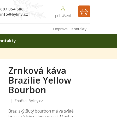
607 054 686
NÁKUPNÍ
info@byliny.cz
KOŠÍK
Doprava
Kontakty
ontakty
Zrnková káva
Brazilie Yellow
Bourbon
Značka:
Byliny.cz
Brazilský žlutý bourbon má ve světě
brazilské kávy silnou pozici. Mnoho