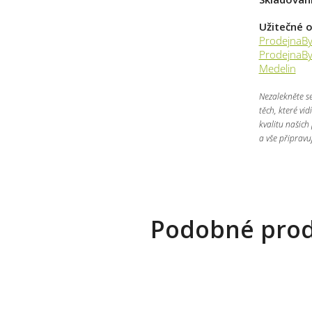
Užitečné 
ProdejnaBy
ProdejnaBy
Medelin
Nezalekněte se
těch, které vi
kvalitu našich
a vše připravu