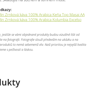
odkazy:
lin Zrnková káva 100% Arabica Keňa Top Masai AA
lin Zrnková káva 100% Arabica Kolumbia Excelso
, jestliže se vámi objednané produkty budou vizuálně lišit od
díte na fotografii. Fotografie slouží především na ukázku a na
 produktů to nemá sebemenší vliv. Naší prioritou je nejvyšší kvalita
jeme s pečlivostí a láskou.