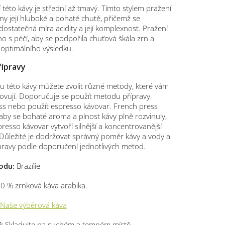
í této kávy je střední až tmavý. Tímto stylem pražení
eny její hluboké a bohaté chutě, přičemž se
ostatečná míra acidity a její komplexnost. Pražení
o s péčí, aby se podpořila chuťová škála zrn a
optimálního výsledku.
ípravy
u této kávy můžete zvolit různé metody, které vám
ovují. Doporučuje se použít metodu přípravy
ss nebo použít espresso kávovar. French press
by se bohaté aroma a plnost kávy plně rozvinuly,
resso kávovar vytvoří silnější a koncentrovanější
 Důležité je dodržovat správný poměr kávy a vody a
pravy podle doporučení jednotlivých metod.
odu:
Brazílie
0 % zrnková káva arabika.
Naše výběrová káva
:
Skladujte na suchém a temném místě.