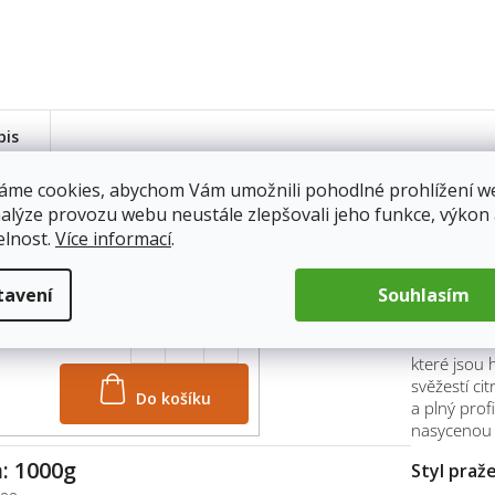
pis
áme cookies, abychom Vám umožnili pohodlné prohlížení w
Senzoric
: 250g
nalýze provozu webu neustále zlepšovali jeho funkce, výkon
elnost.
Více informací
.
250
Tato káva s
em
12.8.2026
na chuťové
179 Kč
tavení
Souhlasím
charakter, 
zjemnění ce
ochutnávce
které jsou
svěžestí cit
Do košíku
a plný prof
nasycenou 
: 1000g
Styl praž