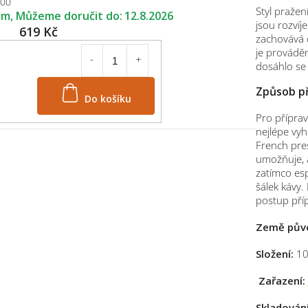
100
Styl pražen
em
12.8.2026
jsou rozvíj
619 Kč
zachovává d
je prováděn
dosáhlo se 
Způsob př
Do košíku
Pro příprav
nejlépe vyh
French pre
umožňuje, a
zatímco esp
šálek kávy.
postup pří
Země pův
Složení:
10
Zařazení:
Skladování