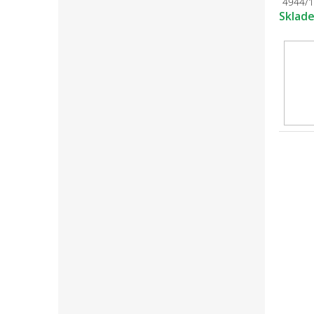
4944/
Sklad