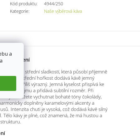
Kód produktu:
4944/250
Kategorie
:
Naše výběrová káva
ebu a
ké hodnocení
 a
e vyznačuje střední sladkostí, která působí příjemně
 pohárky. Střední hořkost dodává kávě jemný
který není příliš výrazný. Jemná kyselost přispívá ke
lkového dojmu a přidává subtilní rozměr. Při
 kávy si můžete vychutnat bohaté tóny čokolády,
 harmonicky doplněny karamelovými akcenty a
rusů. Intenzita chuti je vysoká, což dodává kávě silný
il. Tělo kávy je plné, což znamená, že má hustou a
strukturu.
ení