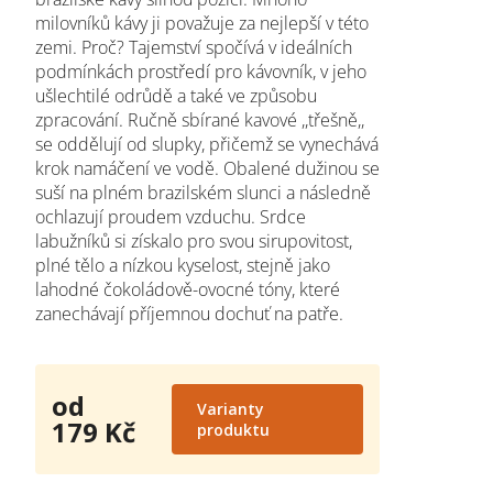
milovníků kávy ji považuje za nejlepší v této
zemi. Proč? Tajemství spočívá v ideálních
podmínkách prostředí pro kávovník, v jeho
ušlechtilé odrůdě a také ve způsobu
zpracování. Ručně sbírané kavové ,,třešně,,
se oddělují od slupky, přičemž se vynechává
krok namáčení ve vodě. Obalené dužinou se
suší na plném brazilském slunci a následně
ochlazují proudem vzduchu. Srdce
labužníků si získalo pro svou sirupovitost,
plné tělo a nízkou kyselost, stejně jako
lahodné čokoládově-ovocné tóny, které
zanechávají příjemnou dochuť na patře.
od
Varianty
179 Kč
produktu
Měrná
cena: