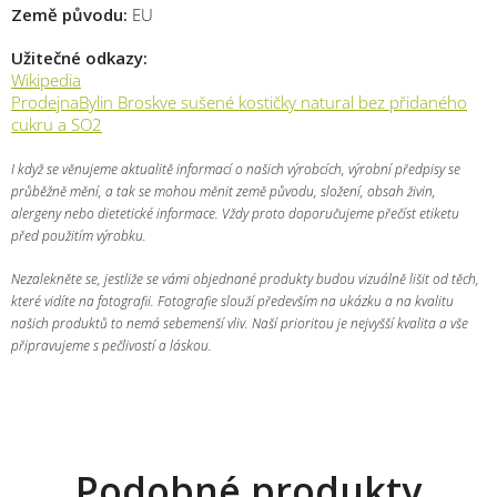
Země původu:
EU
Užitečné odkazy:
Wikipedia
ProdejnaBylin Broskve sušené kostičky natural bez přidaného
cukru a SO2
I když se věnujeme aktualitě informací o našich výrobcích, výrobní předpisy se
průběžně mění, a tak se mohou měnit země původu, složení, obsah živin,
alergeny nebo dietetické informace. Vždy proto doporučujeme přečíst etiketu
před použitím výrobku.
Nezalekněte se, jestliže se vámi objednané produkty budou vizuálně lišit od těch,
které vidíte na fotografii. Fotografie slouží především na ukázku a na kvalitu
našich produktů to nemá sebemenší vliv. Naší prioritou je nejvyšší kvalita a vše
připravujeme s pečlivostí a láskou.