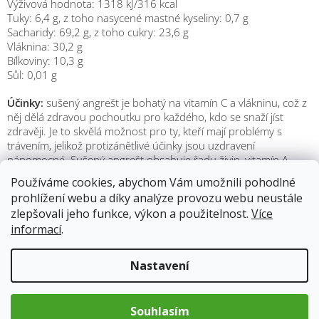
Výživová hodnota: 1318 kJ/316 kcal
Tuky: 6,4 g, z toho nasycené mastné kyseliny: 0,7 g
Sacharidy: 69,2 g, z toho cukry: 23,6 g
Vláknina: 30,2 g
Bílkoviny: 10,3 g
Sůl: 0,01 g
Účinky:
sušený angrešt je bohatý na vitamín C a vlákninu, což z
něj dělá zdravou pochoutku pro každého, kdo se snaží jíst
zdravěji. Je to skvělá možnost pro ty, kteří mají problémy s
trávením, jelikož protizánětlivé účinky jsou uzdravení
nápomocné. Sušený angrešt obsahuje řadu živin, vitamín A,
draslík a vápník. Obsahuje také antioxidanty, jako jsou
Používáme cookies, abychom Vám umožnili pohodlné
flavonoidy a antokyaniny, které mohou pomoci chránit tělo
prohlížení webu a díky analýze provozu webu neustále
před oxidativním stresem.
zlepšovali jeho funkce, výkon a použitelnost.
Více
informací
.
Použití:
sušené angrešty mají silnou a kyselou chuť, což z nich
činí oblíbenou přísadu do ovocných dezertů, sušenek, koláčů a
džemů. Také se často používají jako přísada do müsli, granoly a
Nastavení
smoothie.
Připravte si
zdravé müsli se sušeným angreštem
v troubě.
Souhlasím
Potřebujete
1 šálek ovesných vloček,
polovinu šálku nasekaných