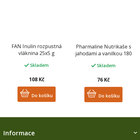
FAN Inulin rozpustná
Pharmaline Nutrikaše s
vláknina 25x5 g
jahodami a vanilkou 180
g
Skladem
Skladem
108 Kč
76 Kč
Do košíku
Do košíku
Z
á
Informace
p