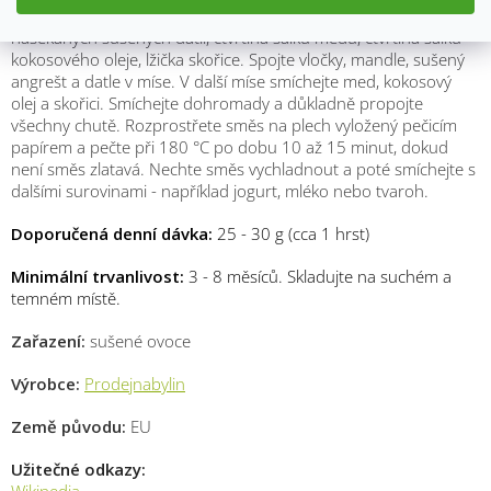
mandlí,
polovinu šálku sušeného angreštu,
čtvrtina šálku
nasekaných sušených datlí,
čtvrtina šálku medu,
čtvrtina šálku
kokosového oleje,
lžička skořice.
Spojte vločky, mandle, sušený
angrešt a datle v míse. V další míse smíchejte med, kokosový
olej a skořici. Smíchejte dohromady a důkladně propojte
všechny chutě. Rozprostřete směs na plech vyložený pečicím
papírem a pečte při 180 °C po dobu 10 až 15 minut, dokud
není směs zlatavá. Nechte směs vychladnout a poté smíchejte s
dalšími surovinami - například jogurt, mléko nebo tvaroh.
Doporučená denní dávka:
25 - 30 g (cca 1 hrst)
Minimální trvanlivost:
3 - 8 měsíců. Skladujte na suchém a
temném místě.
Zařazení:
sušené ovoce
Výrobce:
Prodejnabylin
Země původu:
EU
Užitečné odkazy:
M
Wikipedia