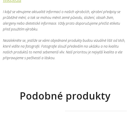
I když se věnujeme aktualitě informací o našich výrobcích, výrobní předpisy se
průběžně mění, a tak se mohou měnit země původu, složení, obsah živin,
alergeny nebo dietetické informace. Vždy proto doporučujeme přečíst etiketu
před použitím výrobku.
Nezalekněte se, jestliže se vámi objednané produkty budou vizuálně lišit od těch,
které vidíte na fotografii. Fotografie slouží především na ukázku a na kvalitu
našich produktů to nemá sebemenší vliv. Naší prioritou je nejvyšší kvalita a vše
připravujeme s pečlivostí a láskou.