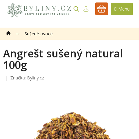
Přejít
na
NÁKUPNÍ
obsah
KOŠÍK
Sušené ovoce
Angrešt sušený natural
100g
Značka:
Byliny.cz