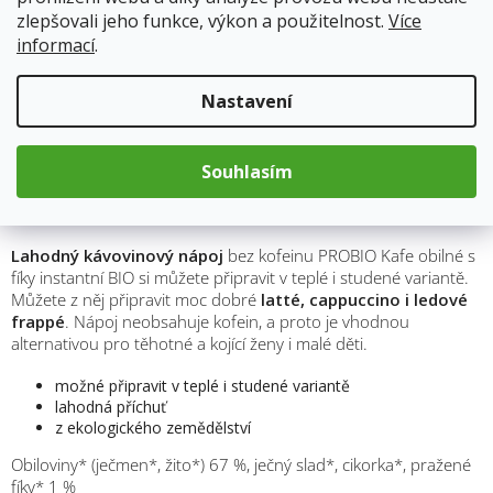
zlepšovali jeho funkce, výkon a použitelnost.
Více
Kód produktu:
7455
informací
.
Kategorie
:
Ostatní kávy
Hmotnost
:
1 kg
Nastavení
Souhlasím
Popis
Lahodný kávovinový nápoj
bez kofeinu PROBIO Kafe obilné s
fíky instantní BIO si můžete připravit v teplé i studené variantě.
Můžete z něj připravit moc dobré
latté, cappuccino i ledové
frappé
. Nápoj neobsahuje kofein, a proto je vhodnou
alternativou pro těhotné a kojící ženy i malé děti.
možné připravit v teplé i studené variantě
lahodná příchuť
z ekologického zemědělství
Obiloviny* (ječmen*, žito*) 67 %, ječný slad*, cikorka*, pražené
fíky* 1 %