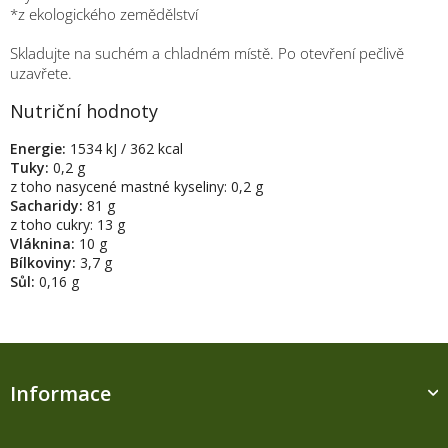
*z ekologického zemědělství
Skladujte na suchém a chladném místě. Po otevření pečlivě
uzavřete.
Nutriční hodnoty
Energie:
1534 kJ / 362 kcal
Tuky:
0,2 g
z toho nasycené mastné kyseliny: 0,2 g
Sacharidy:
81 g
z toho cukry: 13 g
Vláknina:
10 g
Bílkoviny:
3,7 g
Sůl:
0,16 g
Z
á
Informace
p
a
t