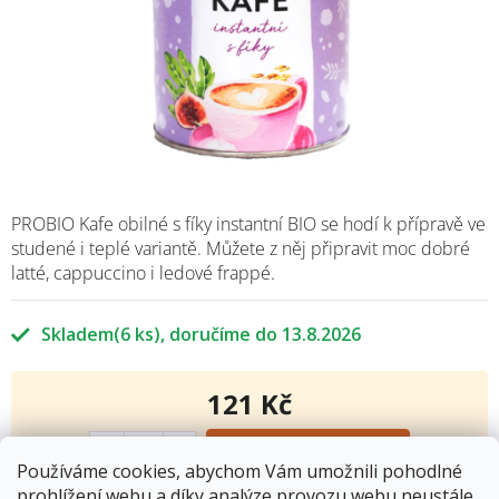
PROBIO Kafe obilné s fíky instantní BIO se hodí k přípravě ve
studené i teplé variantě. Můžete z něj připravit moc dobré
latté, cappuccino i ledové frappé.
Skladem
(6 ks)
13.8.2026
121 Kč
Měrná
cena:
Přidat do košíku
Používáme cookies, abychom Vám umožnili pohodlné
prohlížení webu a díky analýze provozu webu neustále