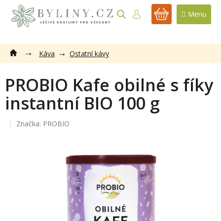
Přejít
na
NÁKUPNÍ
obsah
KOŠÍK
Káva
Ostatní kávy
PROBIO Kafe obilné s fíky
instantní BIO 100 g
Značka:
PROBIO