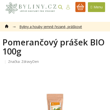
Přejít
na
NÁKUPNÍ
obsah
KOŠÍK
Byliny a houby jemně řezané, práškové
Pomerančový prášek BIO
100g
Značka:
ZdravyDen