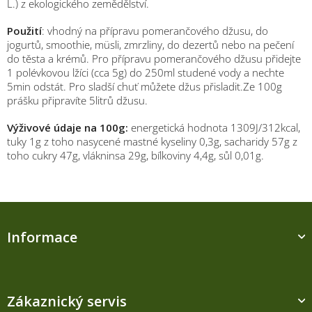
L.) z ekologického zemědělství.
Použití
: vhodný na přípravu pomerančového džusu, do
jogurtů, smoothie, müsli, zmrzliny, do dezertů nebo na pečení
do těsta a krémů. Pro přípravu pomerančového džusu přidejte
1 polévkovou lžíci (cca 5g) do 250ml studené vody a nechte
5min odstát. Pro sladší chuť můžete džus přisladit.Ze 100g
prášku připravíte 5litrů džusu.
Výživové údaje na 100g:
energetická hodnota 1309J/312kcal,
tuky 1g z toho nasycené mastné kyseliny 0,3g, sacharidy 57g z
toho cukry 47g, vlákninsa 29g, bílkoviny 4,4g, sůl 0,01g.
Z
á
Informace
p
a
t
í
Zákaznický servis