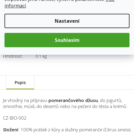
109 Kč
informací
.
Měrná
cena:
Přidat do košíku
Nastavení
Souhlasím
Kód produktu:
4112
Kategorie
:
Byliny a houby jemně řezané, práškové
Hmotnost
:
0.1 kg
Popis
Je vhodný na přípravu
pomerančového džusu
, do jogurtů,
smoothie, müsli, do desertů nebo na pečení do těsta a krémů.
CZ-BIO-002
Složení
: 100% prášek z kůry a dužiny pomeranče (Citrus sinesis