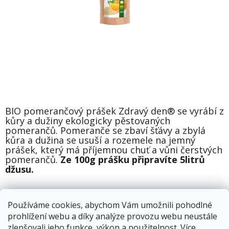
BIO pomerančový prášek Zdravý den® se vyrábí z
kůry a dužiny ekologicky pěstovaných
pomerančů. Pomeranče se zbaví šťávy a zbylá
kůra a dužina se usuší a rozemele na jemný
prášek, který má příjemnou chuť a vůni čerstvých
pomerančů.
Ze 100g prášku připravíte 5litrů
džusu.
Používáme cookies, abychom Vám umožnili pohodlné
Skladem
11.8.2026
prohlížení webu a díky analýze provozu webu neustále
zlepšovali jeho funkce, výkon a použitelnost.
Více