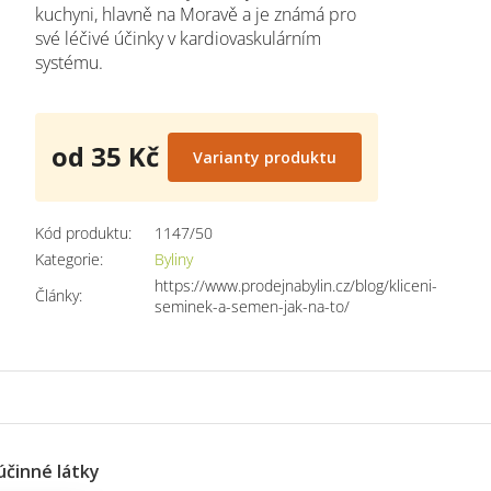
kuchyni, hlavně na Moravě a je známá pro
své léčivé účinky v kardiovaskulárním
systému.
od
35 Kč
Varianty produktu
Měrná
cena:
Kód produktu:
1147/50
Kategorie
:
Byliny
https://www.prodejnabylin.cz/blog/kliceni-
Články
:
seminek-a-semen-jak-na-to/
účinné látky