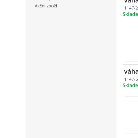
váha
Akční zboží
1147/
Sklad
váha
1147/
Sklad