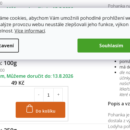
50
Pohanka nať
em
13.8.2026
flavonoglyk
35 Kč
obsah prvků
áme cookies, abychom Vám umožnili pohodlné prohlížení w
bílkoviny, o
nalýze provozu webu neustále zlepšovali jeho funkce, výkon
elnost.
Více informací
.
Účinky p
Do košíku
vhodn
tavení
Souhlasím
léčí 
působ
pomáh
: 100g
má de
100
dle n
em
13.8.2026
účinky
49 Kč
našich
lékař
které
Popis a v
Do košíku
Pohanka je 
dostala z v
Lodyha poha