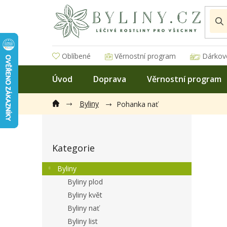
Přejít
na
obsah
Oblíbené
Věrnostní program
Dárkov
Úvod
Doprava
Věrnostní program
Byliny
Pohanka nať
P
o
Přeskočit
s
Kategorie
kategorie
t
r
Byliny
a
Byliny plod
n
Byliny květ
n
í
Byliny nať
p
Byliny list