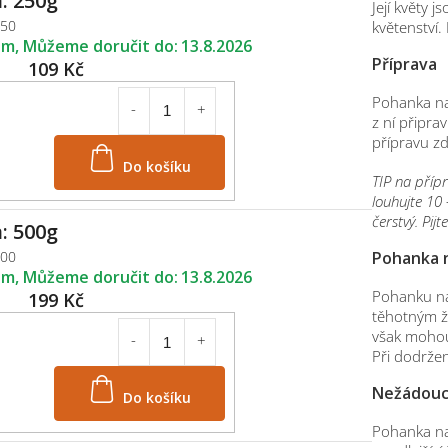
: 250g
Její květy 
250
květenství.
em
13.8.2026
Příprava
109 Kč
Pohanka nať
z ní připra
přípravu zd
Do košíku
TIP na přípr
louhujte 10 
čerstvý. Pij
: 500g
Pohanka n
500
em
13.8.2026
Pohanku na
199 Kč
těhotným ž
však mohou 
Při dodrže
Do košíku
Nežádoucí
Pohanka nať