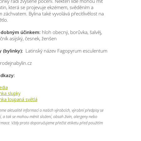
účinky řadí zvýšené pocení. Někteří lidé mohou mít
rutin, která se projevuje ekzémem, svěděním a
 záchvatem. Bylina také vyvolává přecitlivělost na
tlo.
podobným účinkem:
hloh obecný, borůvka, šalvěj,
ník asijský, česnek, ženšen
 (bylinky):
Latinský název Fagopyrum esculentum
rodejnabylin.cz
 odkazy:
edia
ka slupky
ka loupaná světlá
jeme aktualitě informací o našich výrobcích, výrobní předpisy se
 a tak se mohou měnit složení, obsah živin, alergeny nebo
ormace. Vždy proto doporučujeme přečíst etiketu před použitím