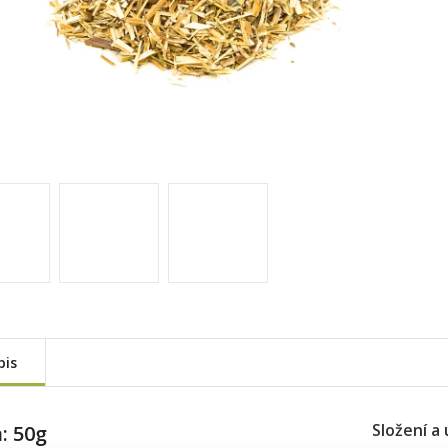
pis
Složení a 
: 50g