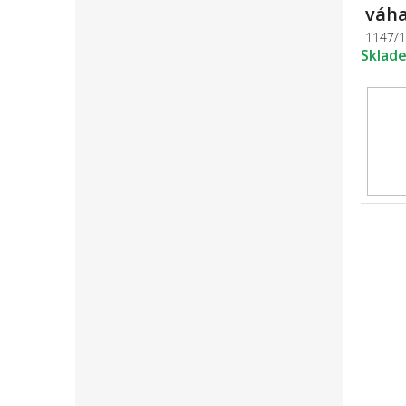
váha
1147/
Sklad