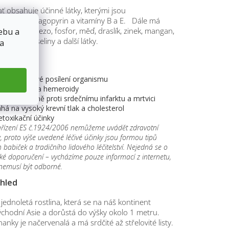
 obsahuje účinné látky, kterými jsou
osid rutin, fagopyrin a vitamíny B a E. Dále má
 jako je železo, fosfor, měď, draslík, zinek, mangan,
ebu a
rganické kyseliny a další látky.
 a
ohanky
á na celkové posílení organismu
křečové žíly a hemeroidy
í preventivně proti srdečnímu infarktu a mrtvici
á na vysoký krevní tlak a cholesterol
toxikační účinky
ařízení ES č.1924/2006 nemůžeme uvádět zdravotní
, proto výše uvedené léčivé účinky jsou formou tipů
 babiček a tradičního lidového léčitelství. Nejedná se o
ské doporučení – vycházíme pouze informací z internetu,
 nemusí být odborné.
zhled
jednoletá rostlina, která se na náš kontinent
ýchodní Asie a dorůstá do výšky okolo 1 metru.
nky je načervenalá a má srdčité až střelovité listy.