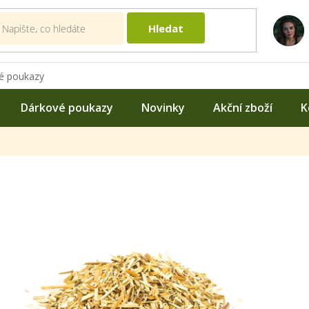
Hledat
é poukazy
Dárkové poukazy
Novinky
Akční zboží
K