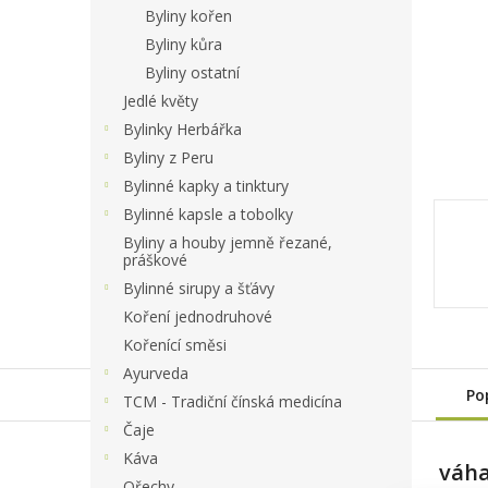
a
Byliny kořen
n
Byliny kůra
e
Byliny ostatní
l
Jedlé květy
Bylinky Herbářka
Byliny z Peru
Bylinné kapky a tinktury
Bylinné kapsle a tobolky
Byliny a houby jemně řezané,
práškové
Bylinné sirupy a šťávy
Koření jednodruhové
Kořenící směsi
Ayurveda
Po
TCM - Tradiční čínská medicína
Čaje
Káva
váha
Ořechy