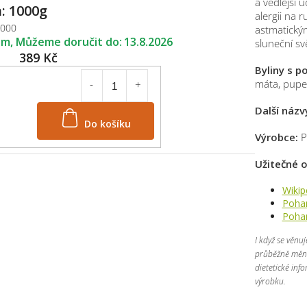
a vedlejší 
: 1000g
alergii na 
1000
astmatickým
em
13.8.2026
sluneční svě
389 Kč
Byliny s 
máta, pupeč
Další názvy
Do košíku
Výrobce:
P
Užitečné
Wikip
Pohan
Pohan
I když se věnu
průběžně mění,
dietetické inf
výrobku.