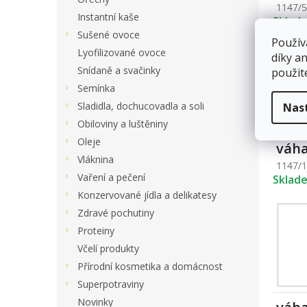
1147/
Instantní kaše
Sklad
Sušené ovoce
Použív
Lyofilizované ovoce
díky a
Snídaně a svačinky
použit
Semínka
Sladidla, dochucovadla a soli
Nas
Obiloviny a luštěniny
Oleje
váha
Vláknina
1147/
Vaření a pečení
Sklad
Konzervované jídla a delikatesy
Zdravé pochutiny
Proteiny
Včelí produkty
Přírodní kosmetika a domácnost
Superpotraviny
Novinky