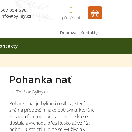
607 054 686
NÁKUPNÍ
info@byliny.cz
KOŠÍK
Doprava
Kontakty
ontakty
Pohanka nať
Značka:
Byliny.cz
Pohanka nať je bylinná rostlina, která je
známa především jako potravina, která je
zdravou formou obilovin. Do Česka se
dostala z východu přes Rusko až ve 12.
nebo 13. století. Hojně se využívala v