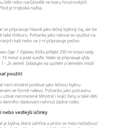
jsou bílé nebo narůžovělé ve tvaru hroznovitých
 Plod je trojboká nažka.
 se připravuje hlavně jako léčivý bylinný čaj, ale lze
vit také tinkturu. Pohanka jako taková se využívá na
ravých kaší nebo se z ní připravuje pečivo.
avu čaje: 1 čajovou lžičku přelijte 250 ml vroucí vody,
- 15 minut a poté sceďte. Nálev se připravuje vždy
te 1 - 2x denně. Skladujte na suchém a temném místě.
ať použití
ť není vhodné podávat jako léčivou bylinu
enám ve formě nálevu. Pohanku jako potravinu
užívat neomezeně těhotné i kojící ženy a také děti.
ní denního dávkování nehrozí žádné riziko.
 nebo vedlejší účinky
 je bylina, která zahřívá a proto se mezi nežádoucí