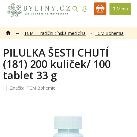
Přejít
na
NÁKUPNÍ
obsah
KOŠÍK
TCM - Tradiční čínská medicína
TCM Bohemia
PILULKA ŠESTI CHUTÍ
(181) 200 kuliček/ 100
tablet 33 g
Značka:
TCM Bohemie