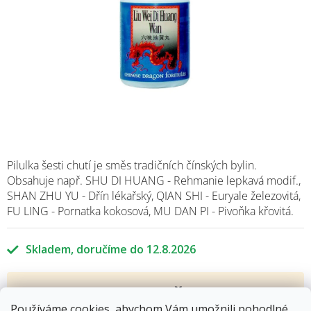
Pilulka šesti chutí je směs tradičních čínských bylin.
Obsahuje např. SHU DI HUANG - Rehmanie lepkavá modif.,
SHAN ZHU YU - Dřín lékařský, QIAN SHI - Euryale železovitá,
FU LING - Pornatka kokosová, MU DAN PI - Pivoňka křovitá.
Skladem
12.8.2026
255 Kč
Měrná
Používáme cookies, abychom Vám umožnili pohodlné