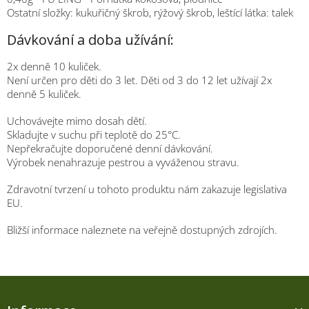
Ostatní složky: kukuřičný škrob, rýžový škrob, leštící látka: talek
Dávkování a doba užívání:
2x denně 10 kuliček.
Není určen pro děti do 3 let. Děti od 3 do 12 let užívají 2x
denně 5 kuliček.
Uchovávejte mimo dosah dětí.
Skladujte v suchu při teplotě do 25°C.
Nepřekračujte doporučené denní dávkování.
Výrobek nenahrazuje pestrou a vyváženou stravu.
Zdravotní tvrzení u tohoto produktu nám zakazuje legislativa
EU.
Bližší informace naleznete na veřejně dostupných zdrojích.
Z
á