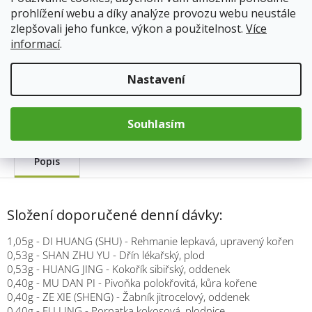
cena:
prohlížení webu a díky analýze provozu webu neustále
Přidat do košíku
zlepšovali jeho funkce, výkon a použitelnost.
Více
informací
.
Kód produktu:
346
Nastavení
Kategorie
:
TCM Bohemia
Hmotnost
:
0.033 kg
Souhlasím
Popis
Složení doporučené denní dávky:
1,05g - DI HUANG (SHU) - Rehmanie lepkavá, upravený kořen
0,53g - SHAN ZHU YU - Dřín lékařský, plod
0,53g - HUANG JING - Kokořík sibiřský, oddenek
0,40g - MU DAN PI - Pivoňka polokřovitá, kůra kořene
0,40g - ZE XIE (SHENG) - Žabník jitrocelový, oddenek
0,40g - FU LING - Pornatka kokosová, plodnice