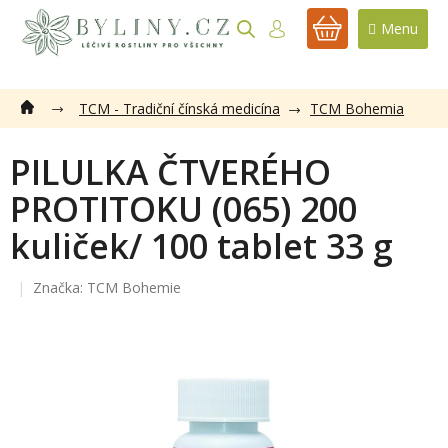
Přejít
na
NÁKUPNÍ
obsah
KOŠÍK
TCM - Tradiční čínská medicína
TCM Bohemia
PILULKA ČTVERÉHO
PROTITOKU (065) 200
kuliček/ 100 tablet 33 g
Značka:
TCM Bohemie