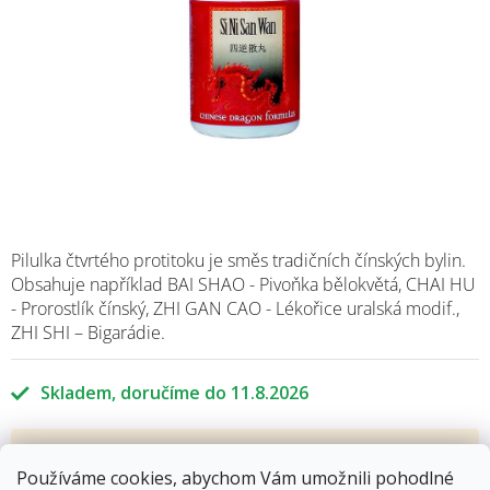
Pilulka čtvrtého protitoku je směs tradičních čínských bylin.
Obsahuje například BAI SHAO - Pivoňka bělokvětá, CHAI HU
- Prorostlík čínský, ZHI GAN CAO - Lékořice uralská modif.,
ZHI SHI – Bigarádie.
Skladem
11.8.2026
255 Kč
Používáme cookies, abychom Vám umožnili pohodlné
Měrná