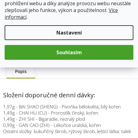
prohlížení webu a díky analýze provozu webu neustále
cena:
Přidat do košíku
zlepšovali jeho funkce, výkon a použitelnost.
Více
informací
.
Kód produktu:
386
Nastavení
Kategorie
:
TCM Bohemia
Hmotnost
:
0.033 kg
Souhlasím
Popis
Složení doporučné denní dávky:
1,97g - BAI SHAO (SHENG) - Pivoňka bělokvětá, bílý kořen
1,49g - CHAI HU (CU) - Prorostlík čínský, kořen
1,49g - ZHI SHI - Bigarádie, nezralý plod
0,99g - GAN CAO (ZHI) - Lékořice uralská, kořen
Ostatní složky: kukuřičný škrob, rýžový škrob, leštící látka: talek