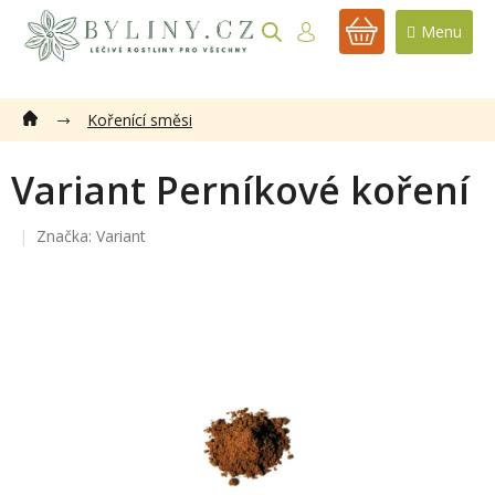
Přejít
na
NÁKUPNÍ
obsah
KOŠÍK
Kořenící směsi
Variant Perníkové koření
Značka:
Variant