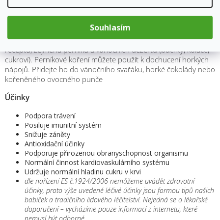
muškátový oříšek
Použití
Souhlasím
Perníkové koření je vynikající pro dochucení různých sladkých
receptů, zejména perníků a vánočních dezertů (buchty, koláče,
cukroví). Perníkové koření můžete použít k dochucení horkých
nápojů. Přidejte ho do vánočního svařáku, horké čokolády nebo
kořeněného ovocného punče
Účinky
Podpora trávení
Posiluje imunitní systém
Snižuje záněty
Antioxidační účinky
Podporuje přirozenou obranyschopnost organismu
Normální činnost kardiovaskulárního systému
Udržuje normální hladinu cukru v krvi
dle nařízení ES č.1924/2006 nemůžeme uvádět zdravotní
účinky, proto výše uvedené léčivé účinky jsou formou tipů našich
babiček a tradičního lidového léčitelství. Nejedná se o lékařské
doporučení – vycházíme pouze informací z internetu, které
nemusí být odborné.