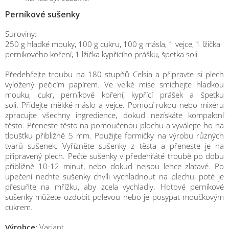
Perníkové sušenky
Suroviny:
250 g hladké mouky, 100 g cukru, 100 g másla, 1 vejce, 1 lžička
perníkového koření, 1 lžička kypřícího prášku, špetka soli
Předehřejte troubu na 180 stupňů Celsia a připravte si plech
vyložený pečicím papírem. Ve velké míse smíchejte hladkou
mouku, cukr, perníkové koření, kypřící prášek a špetku
soli. Přidejte měkké máslo a vejce. Pomocí rukou nebo mixéru
zpracujte všechny ingredience, dokud nezískáte kompaktní
těsto. Přeneste těsto na pomoučenou plochu a vyválejte ho na
tloušťku přibližně 5 mm. Použijte formičky na výrobu různých
tvarů sušenek. Vyřízněte sušenky z těsta a přeneste je na
připravený plech. Pečte sušenky v předehřáté troubě po dobu
přibližně 10-12 minut, nebo dokud nejsou lehce zlatavé. Po
upečení nechte sušenky chvíli vychladnout na plechu, poté je
přesuňte na mřížku, aby zcela vychladly. Hotové perníkové
sušenky můžete ozdobit polevou nebo je posypat moučkovým
cukrem.
M
Výrobce:
Variant