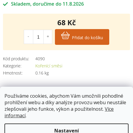
Skladem
11.8.2026
68 Kč
Měrná
cena:
Přidat do košíku
Kód produktu:
4090
Kategorie
:
Kořenící směsi
Hmotnost
:
0.16 kg
Používáme cookies, abychom Vám umožnili pohodlné
Popis
prohlížení webu a díky analýze provozu webu neustále
zlepšovali jeho funkce, výkon a použitelnost.
Více
informací
.
Složení
kardamom, badyán, skořice, nové koření, hřebíček, zázvor,
Nastavení