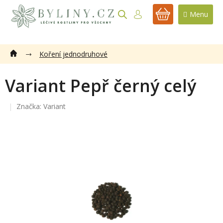
Přejít
na
NÁKUPNÍ
obsah
KOŠÍK
Koření jednodruhové
Variant Pepř černý celý
Značka:
Variant