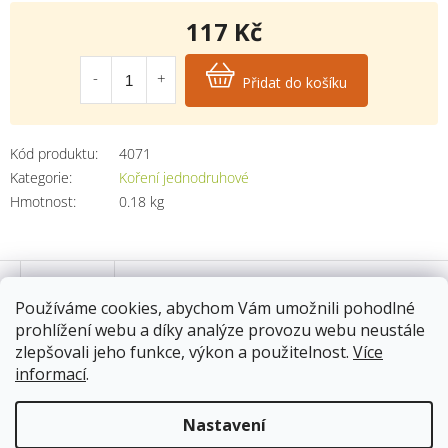
117 Kč
Měrná
cena:
Přidat do košíku
Kód produktu:
4071
Kategorie
:
Koření jednodruhové
Hmotnost
:
0.18 kg
Popis
Používáme cookies, abychom Vám umožnili pohodlné
prohlížení webu a díky analýze provozu webu neustále
Složení pepře černého celého
zlepšovali jeho funkce, výkon a použitelnost.
Více
informací
.
Pepř černý celý
Nastavení
Použití pepře černého celého