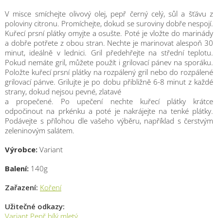
V misce smíchejte olivový olej, pepř černý celý, sůl a šťávu z
poloviny citronu. Promíchejte, dokud se suroviny dobře nespojí.
Kuřecí prsní plátky omyjte a osušte. Poté je vložte do marinády
a dobře potřete z obou stran. Nechte je marinovat alespoň 30
minut, ideálně v lednici. Gril předehřejte na střední teplotu.
Pokud nemáte gril, můžete použít i grilovací pánev na sporáku.
Položte kuřecí prsní plátky na rozpálený gril nebo do rozpálené
grilovací pánve. Grilujte je po dobu přibližně 6-8 minut z každé
strany, dokud nejsou pevné, zlatavé
a propečené. Po upečení nechte kuřecí plátky krátce
odpočinout na prkénku a poté je nakrájejte na tenké plátky.
Podávejte s přílohou dle vašeho výběru, například s čerstvým
zeleninovým salátem.
Výrobce:
Variant
Balení:
140g
Zařazení:
Koření
Užitečné odkazy:
M
Variant Pepř bílý mletý