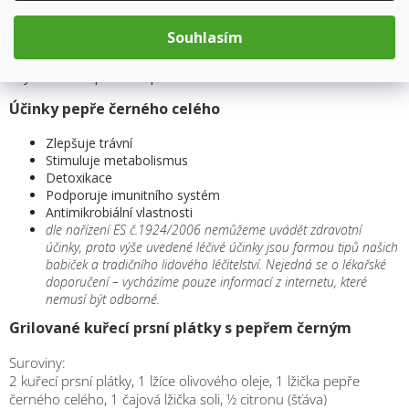
Pepř černý celý je univerzálním kořením, které se používá ve
všech typech kuchyní po celém světě.
Pepřové kuličky
můžete
Souhlasím
přidat do marinády, omáček, gulášů či polévek. Hodí se i ke
konzervování zeleniny. Celé pepřové kuličky můžete rozemlít v
mlýnku a dále používat při vaření.
Účinky pepře černého celého
Zlepšuje trávní
Stimuluje metabolismus
Detoxikace
Podporuje imunitního systém
Antimikrobiální vlastnosti
dle nařízení ES č.1924/2006 nemůžeme uvádět zdravotní
účinky, proto výše uvedené léčivé účinky jsou formou tipů našich
babiček a tradičního lidového léčitelství. Nejedná se o lékařské
doporučení – vycházíme pouze informací z internetu, které
nemusí být odborné.
Grilované kuřecí prsní plátky s pepřem černým
Suroviny:
2 kuřecí prsní plátky, 1 lžíce olivového oleje, 1 lžička pepře
černého celého, 1 čajová lžička soli, ½ citronu (šťáva)